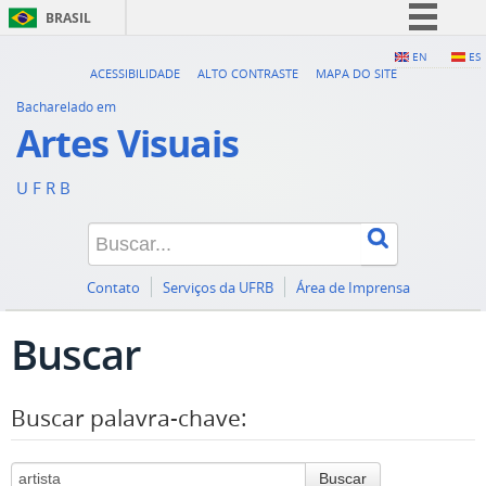
BRASIL
Simplifique!
EN
ES
ACESSIBILIDADE
ALTO CONTRASTE
MAPA DO SITE
Comunica BR
Bacharelado em
Participe
Artes Visuais
Acesso à informação
U F R B
Legislação
Canais
Contato
Serviços da UFRB
Área de Imprensa
Buscar
Buscar palavra-chave:
Buscar