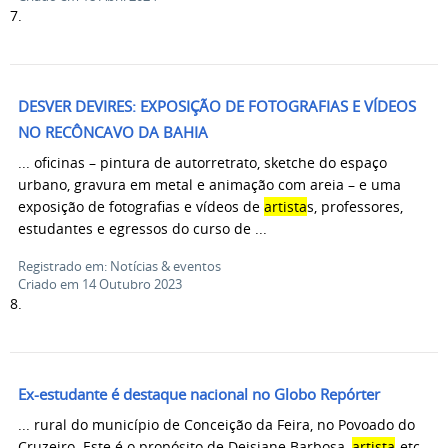
7.
DESVER DEVIRES: EXPOSIÇÃO DE FOTOGRAFIAS E VÍDEOS
NO RECÔNCAVO DA BAHIA
... oficinas – pintura de autorretrato, sketche do espaço
urbano, gravura em metal e animação com areia – e uma
exposição de fotografias e vídeos de
artista
s, professores,
estudantes e egressos do curso de ...
Registrado em: Notícias & eventos
Criado em 14 Outubro 2023
8.
Ex-estudante é destaque nacional no Globo Repórter
... rural do município de Conceição da Feira, no Povoado do
Cruzeiro. Este é o propósito de Deisiane Barbosa,
artista
-etc