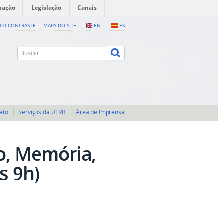
mação
Legislação
Canais
LTO CONTRASTE
MAPA DO SITE
EN
ES
ato
Serviços da UFRB
Área de Imprensa
o, Memória,
s 9h)