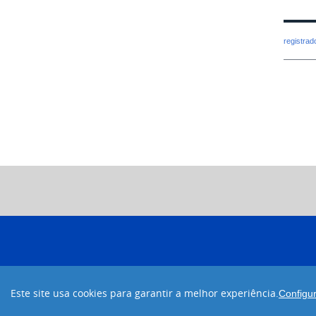
registra
Este site usa cookies para garantir a melhor experiência.
Configu
Desenvolvido com código aberto
Joomla!