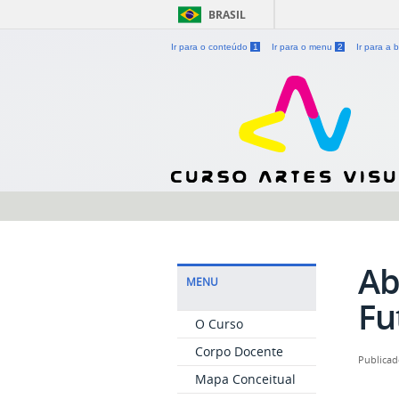
BRASIL
Ir para o conteúdo
1
Ir para o menu
2
Ir para a
Ab
MENU
Fu
O Curso
Corpo Docente
Publicad
Mapa Conceitual