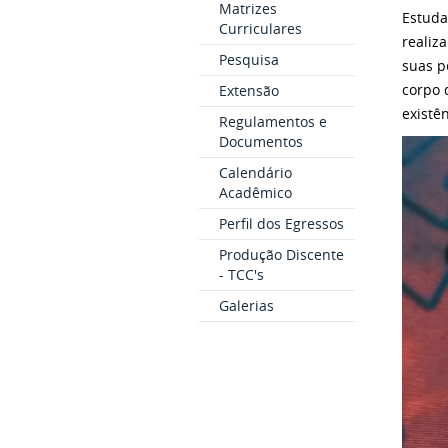
Matrizes
Estuda
Curriculares
realiz
Pesquisa
suas p
corpo 
Extensão
existê
Regulamentos e
Documentos
Calendário
Acadêmico
Perfil dos Egressos
Produção Discente
- TCC's
Galerias