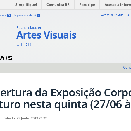
Simplifique!
Comunica BR
Participe
Acesso à infor
ACESSIBILIDADE
A
 busca
3
Ir para o rodapé
4
Bacharelado em
Artes Visuais
U F R B
Cont
ertura da Exposição Corp
turo nesta quinta (27/06 à
o: Sábado, 22 Junho 2019 21:32