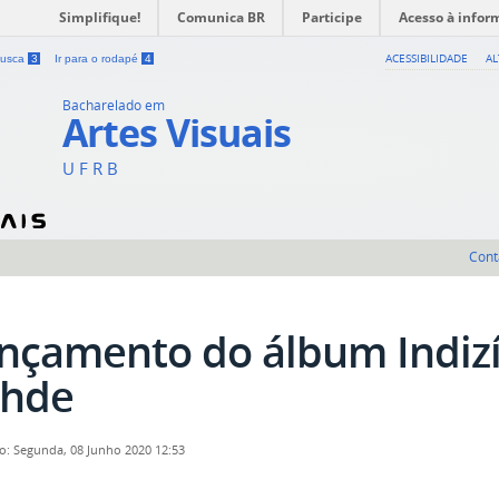
Simplifique!
Comunica BR
Participe
Acesso à infor
ACESSIBILIDADE
A
 busca
3
Ir para o rodapé
4
Bacharelado em
Artes Visuais
U F R B
Cont
nçamento do álbum Indizí
hde
o: Segunda, 08 Junho 2020 12:53