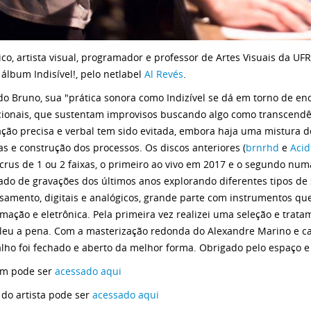
co, artista visual, programador e professor de Artes Visuais da U
 álbum Indisível!, pelo netlabel
Al Revés
.
o Bruno, sua "prática sonora como Indizível se dá em torno de enc
ionais, que sustentam improvisos buscando algo como transcendên
ação precisa e verbal tem sido evitada, embora haja uma mistura de
as e construção dos processos. Os discos anteriores (
brnrhd
e
Acid
crus de 1 ou 2 faixas, o primeiro ao vivo em 2017 e o segundo nu
do de gravações dos últimos anos explorando diferentes tipos de
samento, digitais e analógicos, grande parte com instrumentos que
mação e eletrônica. Pela primeira vez realizei uma seleção e trata
leu a pena. Com a masterização redonda do Alexandre Marino e ca
alho foi fechado e aberto da melhor forma. Obrigado pelo espaço e
um pode ser
acessado aqui
 do artista pode ser
acessado aqui