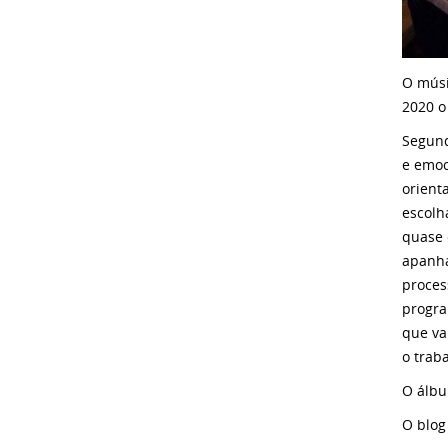
O músi
2020 o
Segund
e emoc
orient
escolh
quase 
apanha
proces
progra
que va
o trab
O álb
O blog