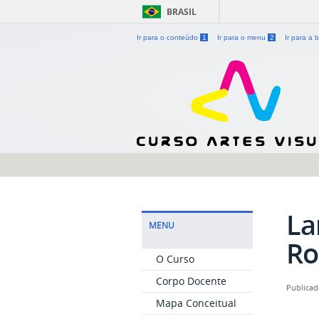
BRASIL
Ir para o conteúdo
1
Ir para o menu
2
Ir para a
La
MENU
Ro
O Curso
Corpo Docente
Publicad
Mapa Conceitual