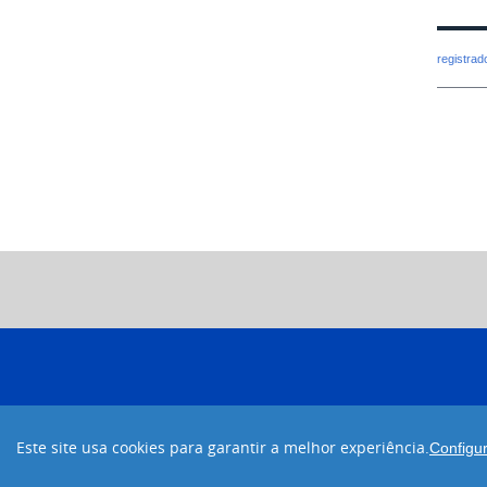
registra
Este site usa cookies para garantir a melhor experiência.
Configu
Desenvolvido com código aberto
Joomla!