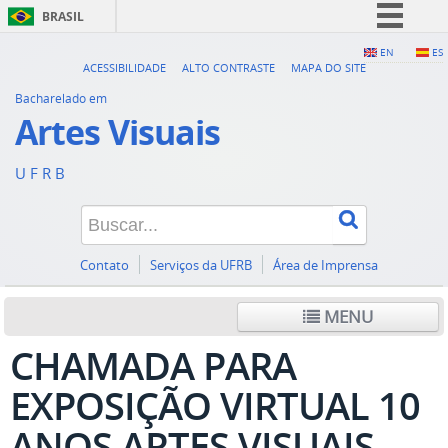
BRASIL
Simplifique!
EN
ES
ACESSIBILIDADE
ALTO CONTRASTE
MAPA DO SITE
Comunica BR
Bacharelado em
Participe
Artes Visuais
Acesso à informação
U F R B
Legislação
Canais
Contato
Serviços da UFRB
Área de Imprensa
MENU
CHAMADA PARA
EXPOSIÇÃO VIRTUAL 10
ANOS ARTES VISUAIS