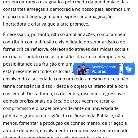
nos encontramos estagnados pelo medo da pandemia e das
constantes ameaças à democracia no nosso país, abrimos um
espaço multilinguagem para expressar a imaginação
libertadora e criativa que a arte promove.
É necessário, portanto, não só ampliar ações, como também
contribuir com a difusão e visibilidade do setor artístico de
forma crítica-reflexiva, oferecendo através das mídias sociais
um maior contato com as questões da arte contemporânea,
possibilitando sua fruição em um amplo território. A arte visual
está presente em todos os locais onde está o ser humano,
envolvendo a sociedade como um todo - mesmo que ela não
tenha consciência disso - desde o objeto utilitário até a obra
conceitual. Desta forma, os docentes, discentes, egressos e
demais profissionais da área de artes veem reiterar o
compromisso e o papel preponderante da universidade
pública e gratuita na região do recôncavo da Bahia, e, não
menos, fomentar a produção de conhecimento, de criação e
atitude de busca, envolvimento, compromisso, reciprocidade
diante do conhecimento, através de práticas de re-