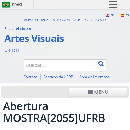
BRASIL
Simplifique!
EN
ES
ACESSIBILIDADE
ALTO CONTRASTE
MAPA DO SITE
Comunica BR
Bacharelado em
Participe
Artes Visuais
Acesso à informação
U F R B
Legislação
Canais
Contato
Serviços da UFRB
Área de Imprensa
MENU
Abertura
MOSTRA[2055]UFRB