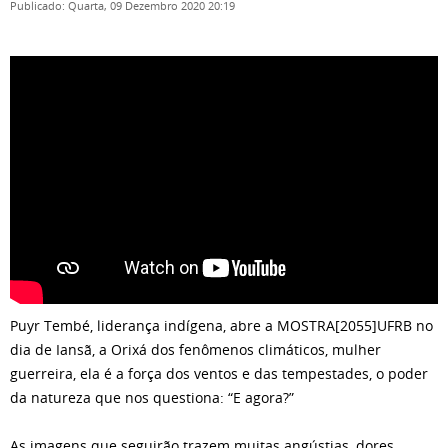
Publicado: Quarta, 09 Dezembro 2020 20:19
Puyr Tembé, liderança indígena, abre a MOSTRA[2055]UFRB no
dia de Iansã, a Orixá dos fenômenos climáticos, mulher
guerreira, ela é a força dos ventos e das tempestades, o poder
da natureza que nos questiona: “E agora?”
As imagens que seguirão trazem muitas angústias, dores,