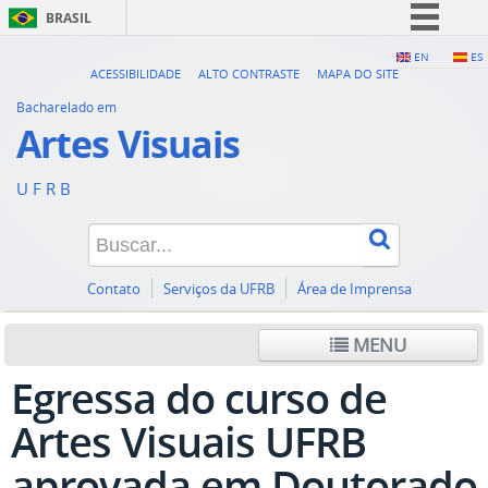
BRASIL
Simplifique!
EN
ES
ACESSIBILIDADE
ALTO CONTRASTE
MAPA DO SITE
Comunica BR
Bacharelado em
Participe
Artes Visuais
Acesso à informação
U F R B
Legislação
Canais
Contato
Serviços da UFRB
Área de Imprensa
MENU
Egressa do curso de
Artes Visuais UFRB
aprovada em Doutorado