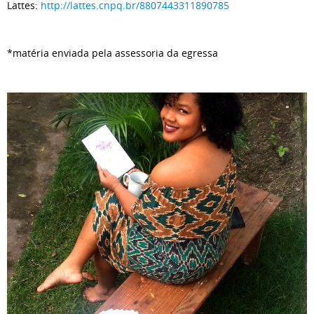
Lattes:
http://lattes.cnpq.br/8807443311890785
*matéria enviada pela assessoria da egressa