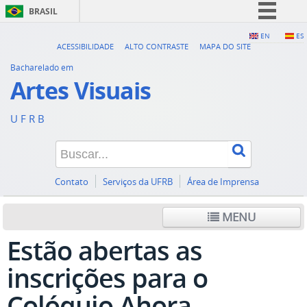
BRASIL
Simplifique!
EN
ES
ACESSIBILIDADE
ALTO CONTRASTE
MAPA DO SITE
Comunica BR
Bacharelado em
Participe
Artes Visuais
Acesso à informação
U F R B
Legislação
Canais
Contato
Serviços da UFRB
Área de Imprensa
MENU
Estão abertas as
inscrições para o
Colóquio Ahora