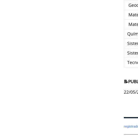
Geoc
Matem
Matem
Quím
Siste
Sist
Tecn
📝PUB
22/05/
registra