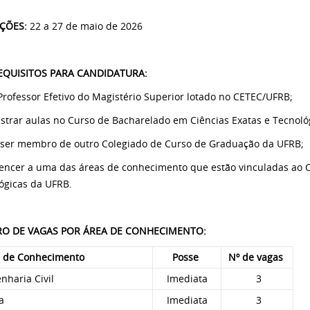
IÇÕES:
22 a 27 de maio de 2026
EQUISITOS PARA CANDIDATURA:
 Professor Efetivo do Magistério Superior lotado no CETEC/UFRB;
istrar aulas no Curso de Bacharelado em Ciências Exatas e Tecnoló
 ser membro de outro Colegiado de Curso de Graduação da UFRB;
tencer a uma das áreas de conhecimento que estão vinculadas ao C
ógicas da UFRB.
O DE VA​GAS POR ÁREA DE CONHECIMENTO:
 de Conhecimento
Posse
Nº de vagas
nharia Civil
Imediata
3
a
Imediata
3