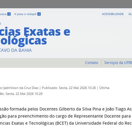
ACESSIBILIDADE
A
 busca
3
Ir para o rodapé
4
m
cias Exatas e
ológicas
CAVO DA BAHIA
Contato
Serviços da UFR
por
Jadmilson da Cruz Dias
|
Publicado: Sexta, 22 Mai 2026 10:26
|
Última
ção: Sexta, 22 Mai 2026 10:29
ssão formada pelos Docentes Gilberto da Silva Pina e João Tiago A
ição para preenchimento do cargo de Representante Docente para
ncias Exatas e Tecnológicas (BCET) da Universidade Federal do Rec