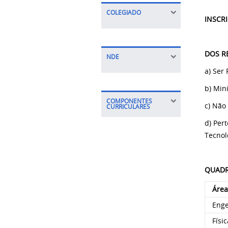
COLEGIADO
INSCR
DOS R
NDE
a) Ser
b) Min
COMPONENTES
c) Não
CURRICULARES
d) Per
Tecnol
QUADR
Área
Enge
Físic