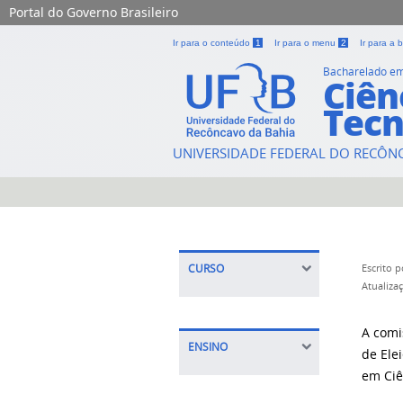
Portal do Governo Brasileiro
Ir para o conteúdo
1
Ir para o menu
2
Ir para a
Bacharelado e
Ciên
Tecn
UNIVERSIDADE FEDERAL DO RECÔN
CURSO
Escrito 
Atualiza
A comi
ENSINO
de Ele
em Ciê