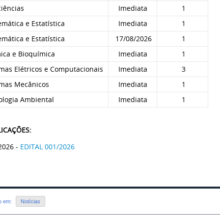
iências
Imediata
1
ática e Estatística
Imediata
1
ática e Estatística
17/08/2026
1
ica e Bioquímica
Imediata
1
mas Elétricos e Computacionais
Imediata
3
emas Mecânicos
Imediata
1
ologia Ambiental
Imediata
1
LICAÇÕES:
2026 -
EDITAL 001/2026
do em:
Notícias