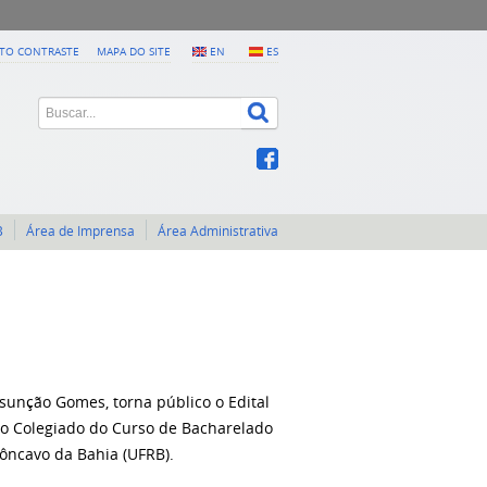
LTO CONTRASTE
MAPA DO SITE
EN
ES
B
Área de Imprensa
Área Administrativa
ssunção Gomes, torna público o Edital
 o Colegiado do Curso de Bacharelado
ôncavo da Bahia (UFRB).