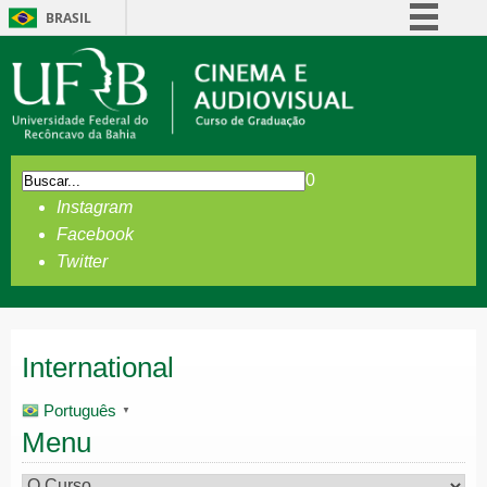
BRASIL
Simplifique!
Comunica BR
Participe
Acesso à informação
0
Legislação
Instagram
Canais
Facebook
Twitter
International
Português
▼
Menu