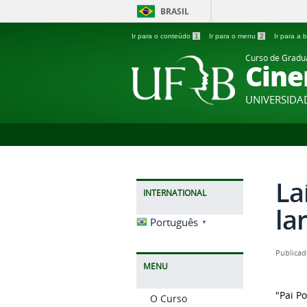
BRASIL
Ir para o conteúdo
1
Ir para o menu
2
Ir para a
Curso de Grad
Cine
UNIVERSIDA
La
INTERNATIONAL
la
Português
▼
Publicad
MENU
"Pai P
O Curso