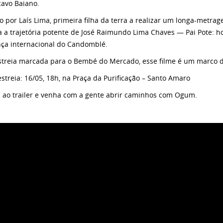
avo Baiano.
do por Laís Lima, primeira filha da terra a realizar um longa-met
a a trajetória potente de José Raimundo Lima Chaves — Pai Pote: h
nça internacional do Candomblé.
treia marcada para o Bembé do Mercado, esse filme é um marco da 
estreia: 16/05, 18h, na Praça da Purificação – Santo Amaro
a ao trailer e venha com a gente abrir caminhos com Ogum.