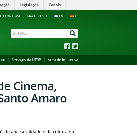
mação
Legislação
Canais
LTO CONTRASTE
MAPA DO SITE
EN
ES
ato
Serviços da UFRB
Área de Imprensa
 de Cinema,
 Santo Amaro
, da ancestralidade e da cultura do