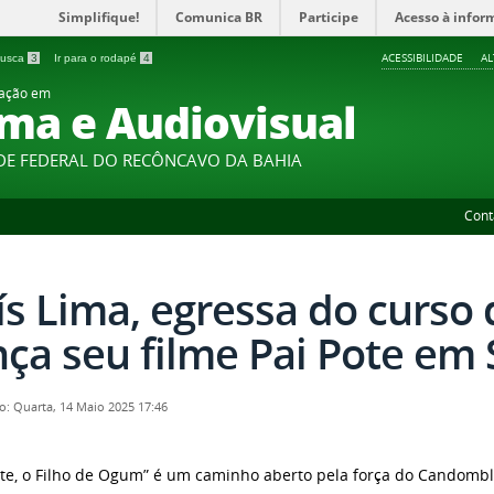
Simplifique!
Comunica BR
Participe
Acesso à infor
ACESSIBILIDADE
A
 busca
3
Ir para o rodapé
4
uação em
ma e Audiovisual
DE FEDERAL DO RECÔNCAVO DA BAHIA
Cont
ís Lima, egressa do curso
nça seu filme Pai Pote em
o: Quarta, 14 Maio 2025 17:46
ote, o Filho de Ogum” é um caminho aberto pela força do Candomblé