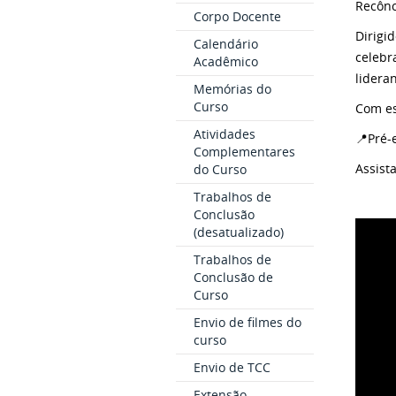
Recônc
Corpo Docente
Dirigi
Calendário
celebr
Acadêmico
lidera
Memórias do
Curso
Com es
Atividades
📍Pré-
Complementares
Assist
do Curso
Trabalhos de
Conclusão
(desatualizado)
Trabalhos de
Conclusão de
Curso
Envio de filmes do
curso
Envio de TCC
Extensão