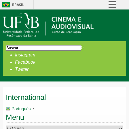
BRASIL
Simplifique!
Comunica BR
Participe
Acesso à informação
0
Legislação
Instagram
Canais
Facebook
Twitter
International
Português
▼
Menu