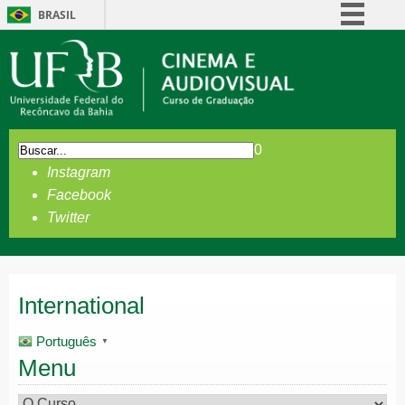
BRASIL
Simplifique!
Comunica BR
Participe
Acesso à informação
0
Legislação
Instagram
Canais
Facebook
Twitter
International
Português
▼
Menu