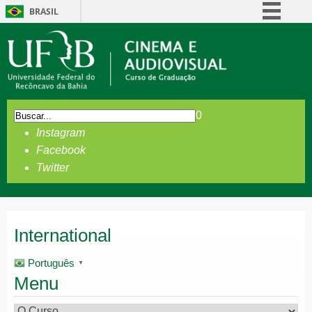
BRASIL
Simplifique!
Comunica BR
Participe
Acesso à informação
0
Legislação
Instagram
Canais
Facebook
Twitter
International
Português
▼
Menu