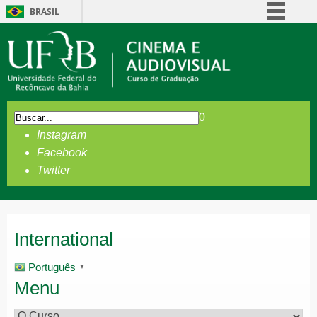
BRASIL
Simplifique!
Comunica BR
Participe
Acesso à informação
0
Legislação
Instagram
Canais
Facebook
Twitter
International
Português
▼
Menu