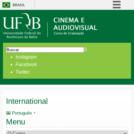
BRASIL
Simplifique!
Comunica BR
Participe
Acesso à informação
0
Legislação
Instagram
Canais
Facebook
Twitter
International
Português
▼
Menu