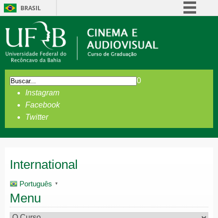
BRASIL
Simplifique!
Comunica BR
Participe
Acesso à informação
0
Legislação
Instagram
Canais
Facebook
Twitter
International
Português
▼
Menu