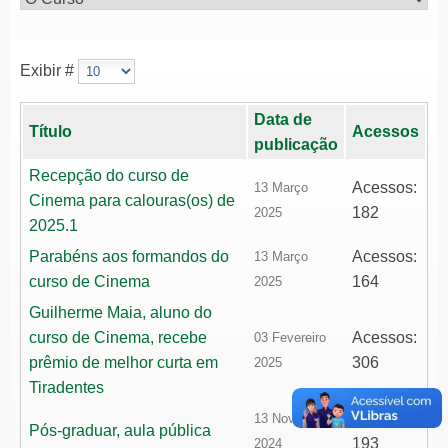
Exibir #
Data de
Título
Acessos
publicação
Recepção do curso de
Acessos:
13 Março
Cinema para calouras(os) de
182
2025
2025.1
Parabéns aos formandos do
Acessos:
13 Março
curso de Cinema
164
2025
Guilherme Maia, aluno do
curso de Cinema, recebe
Acessos:
03 Fevereiro
prêmio de melhor curta em
306
2025
Tiradentes
Acessos:
13 Novembro
Pós-graduar, aula pública
193
2024