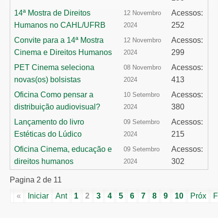
14ª Mostra de Direitos
Acessos:
12 Novembro
Humanos no CAHL/UFRB
252
2024
Convite para a 14ª Mostra
Acessos:
12 Novembro
Cinema e Direitos Humanos
299
2024
PET Cinema seleciona
Acessos:
08 Novembro
novas(os) bolsistas
413
2024
Oficina Como pensar a
Acessos:
10 Setembro
distribuição audiovisual?
380
2024
Lançamento do livro
Acessos:
09 Setembro
Estéticas do Lúdico
215
2024
Oficina Cinema, educação e
Acessos:
09 Setembro
direitos humanos
302
2024
Pagina 2 de 11
«
Iniciar
Ant
1
2
3
4
5
6
7
8
9
10
Próx
F