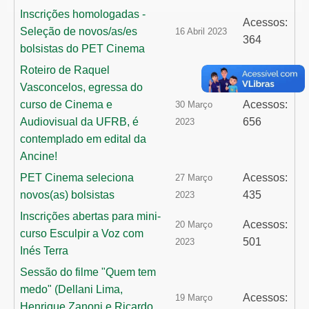
Inscrições homologadas -
Acessos:
Seleção de novos/as/es
16 Abril 2023
364
bolsistas do PET Cinema
Roteiro de Raquel
Vasconcelos, egressa do
curso de Cinema e
Acessos:
30 Março
Audiovisual da UFRB, é
656
2023
contemplado em edital da
Ancine!
PET Cinema seleciona
Acessos:
27 Março
novos(as) bolsistas
435
2023
Inscrições abertas para mini-
Acessos:
20 Março
curso Esculpir a Voz com
501
2023
Inés Terra
Sessão do filme "Quem tem
medo" (Dellani Lima,
Acessos:
19 Março
Henrique Zanoni e Ricardo