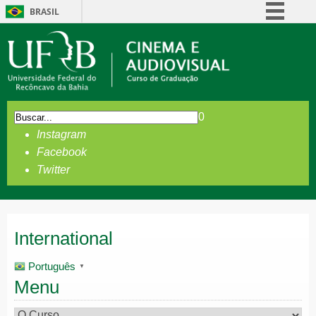
BRASIL
Simplifique!
Comunica BR
Participe
Acesso à informação
0
Legislação
Instagram
Canais
Facebook
Twitter
International
Português
▼
Menu