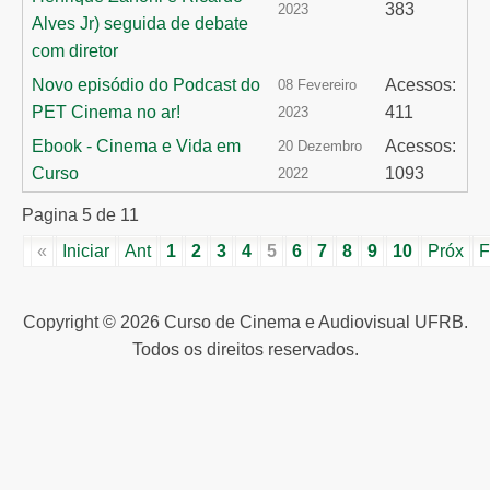
383
2023
Alves Jr) seguida de debate
com diretor
Novo episódio do Podcast do
Acessos:
08 Fevereiro
PET Cinema no ar!
411
2023
Ebook - Cinema e Vida em
Acessos:
20 Dezembro
Curso
1093
2022
Pagina 5 de 11
«
Iniciar
Ant
1
2
3
4
5
6
7
8
9
10
Próx
F
Copyright © 2026 Curso de Cinema e Audiovisual UFRB.
Todos os direitos reservados.