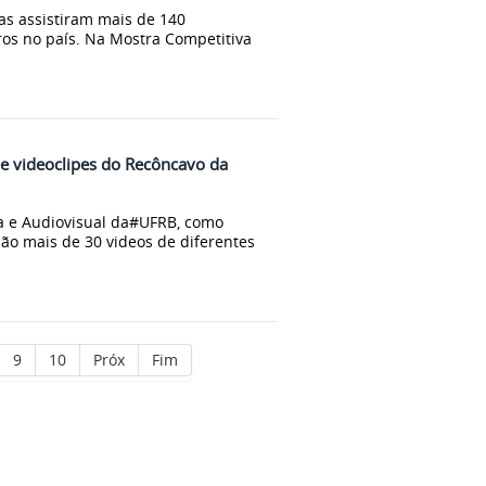
as assistiram mais de 140
ros no país. Na Mostra Competitiva
e videoclipes do Recôncavo da
a e Audiovisual da#UFRB, como
São mais de 30 videos de diferentes
9
10
Próx
Fim