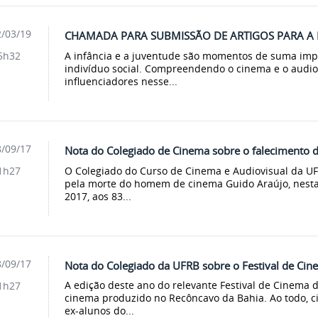
/03/19
CHAMADA PARA SUBMISSÃO DE ARTIGOS PARA A R
A infância e a juventude são momentos de suma imp
5h32
indivíduo social. Compreendendo o cinema e o audi
influenciadores nesse...
/09/17
Nota do Colegiado de Cinema sobre o falecimento d
O Colegiado do Curso de Cinema e Audiovisual da U
1h27
pela morte do homem de cinema Guido Araújo, nesta
2017, aos 83...
/09/17
Nota do Colegiado da UFRB sobre o Festival de Cine
A edição deste ano do relevante Festival de Cinema d
1h27
cinema produzido no Recôncavo da Bahia. Ao todo, ci
ex-alunos do...