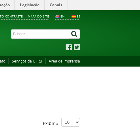
mação
Legislação
Canais
LTO CONTRASTE
MAPA DO SITE
EN
ES
ato
Serviços da UFRB
Área de Imprensa
Exibir #