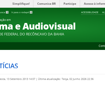
Simplifique!
Comunica BR
Participe
Acesso à infor
ACESSIBILIDADE
A
 busca
3
Ir para o rodapé
4
uação em
ma e Audiovisual
DE FEDERAL DO RECÔNCAVO DA BAHIA
Cont
ÍCIAS
Sexta, 13 Setembro 2013 14:07
|
Última atualização: Terça, 02 Junho 2026 22:36