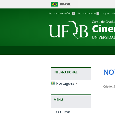
BRASIL
Ir para o conteúdo
1
Ir para o menu
2
Ir para a
Curso de Grad
Cine
UNIVERSIDA
NOT
INTERNATIONAL
Português
▼
Criado: 
MENU
O Curso