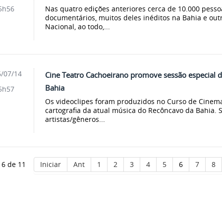
Nas quatro edições anteriores cerca de 10.000 pesso
5h56
documentários, muitos deles inéditos na Bahia e out
Nacional, ao todo,...
/07/14
Cine Teatro Cachoeirano promove sessão especial d
Bahia
5h57
Os videoclipes foram produzidos no Curso de Cinem
cartografia da atual música do Recôncavo da Bahia. 
artistas/gêneros...
 6 de 11
Iniciar
Ant
1
2
3
4
5
6
7
8