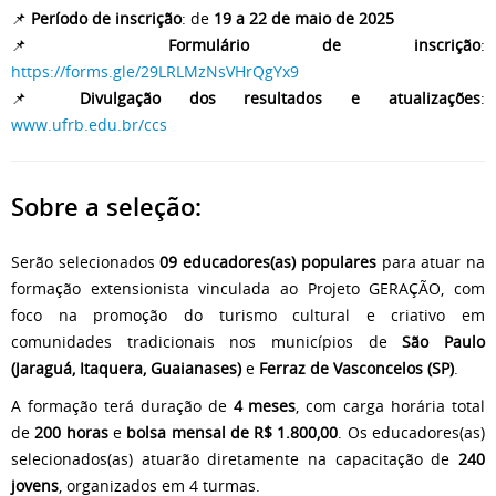
📌
Período de inscrição
: de
19 a 22 de maio de 2025
📌
Formulário de inscrição
:
https://forms.gle/29LRLMzNsVHrQgYx9
📌
Divulgação dos resultados e atualizações
:
www.ufrb.edu.br/ccs
Sobre a seleção:
Serão selecionados
09 educadores(as) populares
para atuar na
formação extensionista vinculada ao Projeto GERAÇÃO, com
foco na promoção do turismo cultural e criativo em
comunidades tradicionais nos municípios de
São Paulo
(Jaraguá, Itaquera, Guaianases)
e
Ferraz de Vasconcelos (SP)
.
A formação terá duração de
4 meses
, com carga horária total
de
200 horas
e
bolsa mensal de R$ 1.800,00
. Os educadores(as)
selecionados(as) atuarão diretamente na capacitação de
240
jovens
, organizados em 4 turmas.