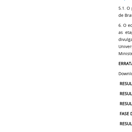
5.1. O
de Bras
6. O e
as eta
divulg
Univer
Minist
ERRATA
Downlo
RESUL
RESUL
RESUL
FASE 
RESUL