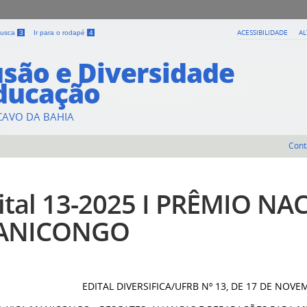
ACESSIBILIDADE
A
 busca
3
Ir para o rodapé
4
usão e Diversidade
ducação
CAVO DA BAHIA
Cont
ital 13-2025 I PRÊMIO NA
ANICONGO
EDITAL DIVERSIFICA/UFRB Nº 13, DE 17 DE NOV