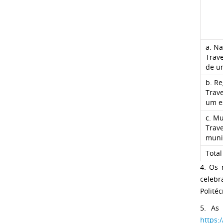
a. Na
Trave
de u
b. Re
Trav
um es
c. Mu
Trav
munic
Total
4. Os 
celebr
Polité
5. As 
https: