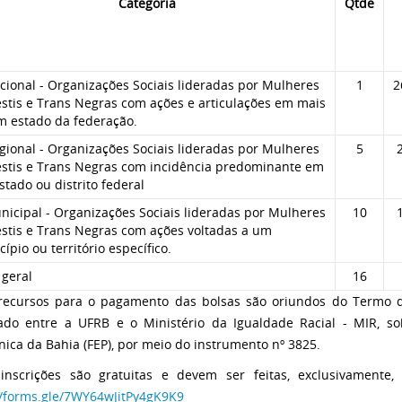
Categoria
Qtde
cional - Organizações Sociais lideradas por Mulheres
1
2
stis e Trans Negras com ações e articulações em mais
m estado da federação.
gional - Organizações Sociais lideradas por Mulheres
5
estis e Trans Negras com incidência predominante em
tado ou distrito federal
nicipal - Organizações Sociais lideradas por Mulheres
10
estis e Trans Negras com ações voltadas a um
ípio ou território específico.
 geral
16
recursos para o pagamento das bolsas são oriundos do Termo d
ado entre a UFRB e o Ministério da Igualdade Racial - MIR, s
cnica da Bahia (FEP), por meio do instrumento nº 3825.
inscrições são gratuitas e devem ser feitas, exclusivamente,
//forms.gle/7WY64wJitPy4gK9K9