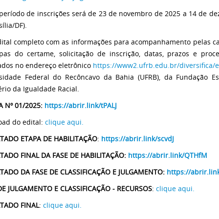
 período de inscrições será de 23 de novembro de 2025 a 14 de de
ília/DF).
dital completo com as informações para acompanhamento pelas can
pas do certame, solicitação de inscrição, datas, prazos e pro
ados no endereço eletrônico
https://www2.ufrb.edu.br/diversifica/e
sidade Federal do Recôncavo da Bahia (UFRB), da Fundação Esc
ério da Igualdade Racial.
 Nº 01/2025:
https://abrir.link/tPALJ
ad do edital:
clique aqui.
TADO ETAPA DE HABILITAÇÃO
:
https://abrir.link/scvdJ
TADO FINAL DA FASE DE HABILITAÇÃO:
https://abrir.link/QTHfM
TADO DA FASE DE CLASSIFICAÇÃO E JULGAMENTO:
https://abrir.l
DE JULGAMENTO E CLASSIFICAÇÃO - RECURSOS
:
clique aqui.
TADO FINAL
:
clique aqui.