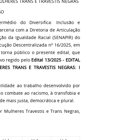
ULHERES TRANS E TRAVESTIS NEGRAS
GO
rmédio do Diversifica: Inclusão e
rceria com a Diretoria de Articulação
ção da Igualdade Racial (SENAPIR) do
ecução Descentralizada nº 16/2025, em
torna público o presente edital, que
ivo regido pelo
Edital 13/2025 - EDITAL
RES TRANS E TRAVESTIS NEGRAS: I
bilidade ao trabalho desenvolvido por
no combate ao racismo, à transfobia e
e mais justa, democrática e plural.
or Mulheres Travestis e Trans Negras,