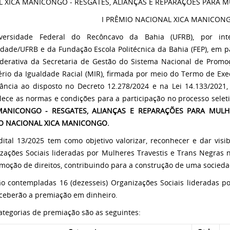
L XICA MANICONGO - RESGATES, ALIANÇAS E REPARAÇÕES PARA M
I PRÊMIO NACIONAL XICA MANICON
versidade Federal do Recôncavo da Bahia (UFRB), por inte
idade/UFRB e da Fundação Escola Politécnica da Bahia (FEP), em pa
ederativa da Secretaria de Gestão do Sistema Nacional de Promo
ério da Igualdade Racial (MIR), firmada por meio do Termo de Ex
ância ao disposto no Decreto 12.278/2024 e na Lei 14.133/2021, 
lece as normas e condições para a participação no processo selet
MANICONGO - RESGATES, ALIANÇAS E REPARAÇÕES PARA MULHE
O NACIONAL XICA MANICONGO.
dital 13/2025 tem como objetivo valorizar, reconhecer e dar visi
zações Sociais lideradas por Mulheres Travestis e Trans Negras 
moção de direitos, contribuindo para a construção de uma sociedad
ão contempladas 16 (dezesseis) Organizações Sociais lideradas p
ceberão a premiação em dinheiro.
categorias de premiação são as seguintes: