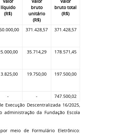
Valor
Valor
Valor
líquido
bruto
bruto total
(R$)
unitário
(R$)
(R$)
60.000,00
371.428,57
371.428,57
25.000,00
35.714,29
178.571,45
13.825,00
19.750,00
197.500,00
-
-
747.500,02
e Execução Descentralizada 16/2025,
ob administração da Fundação Escola
 por meio de Formulário Eletrônico: