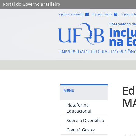
Portal do Governo Brasileiro
Ir para o conteúdo
1
Ir para o menu
2
Ir para a
Observatório da
Incl
na E
UNIVERSIDADE FEDERAL DO RECÔN
Ed
MENU
M
Plataforma
Educacional
Sobre o Diversifica
Comitê Gestor