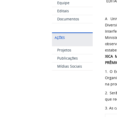
EDITA
Equipe
Editais
A Uni
Documentos
Divers
Interf
Minist
AÇÕES
observ
Projetos
estabe
XICA 
Publicações
PRÊMI
Mídias Sociais
1. O E
Organi
na pro
2. Ser
que re
3. As 