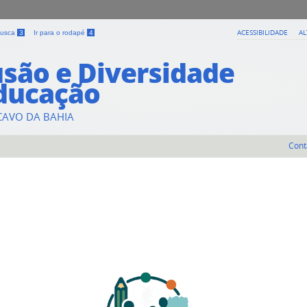
ACESSIBILIDADE
A
 busca
3
Ir para o rodapé
4
usão e Diversidade
ducação
CAVO DA BAHIA
Cont