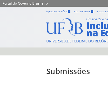
Portal do Governo Brasileiro
Ir para o conteúdo
1
Ir para o menu
2
Ir para a
Observatório da
Incl
na E
UNIVERSIDADE FEDERAL DO RECÔN
Submissões