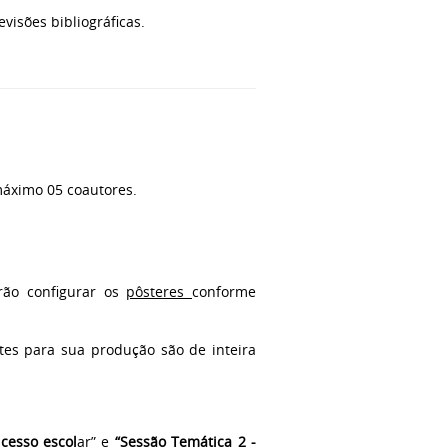
isões bibliográficas.
máximo 05 coautores.
ão configurar os
pôsteres
conforme
es para sua produção são de inteira
cesso escol
ar” e
“Sessão Temática 2 -