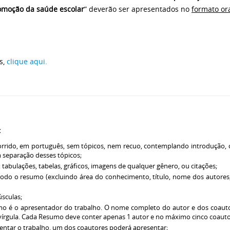
romoção da saúde escolar
” deverão ser apresentados no
formato or
s,
clique aqui.
:
rrido, em português, sem tópicos, nem recuo, contemplando introdução, o
 separação desses tópicos;
tabulações, tabelas, gráficos, imagens de qualquer gênero, ou citações;
 todo o resumo (excluindo área do conhecimento, título, nome dos autores,
úsculas;
o é o apresentador do trabalho. O nome completo do autor e dos coautor
vírgula. Cada Resumo deve conter apenas 1 autor e no máximo cinco coauto
sentar o trabalho, um dos coautores poderá apresentar;