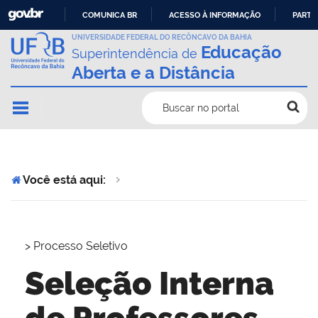
COMUNICA BR
ACESSO À INFORMAÇÃO
PARTI
IR
UNIVERSIDADE FEDERAL DO RECÔNCAVO DA BAHIA
Educação
Superintendência de
PARA
Aberta e a Distância
O
CONTEÚDO
Buscar no portal
Você está aqui:
>
Processo Seletivo
Seleção Interna
de Professores