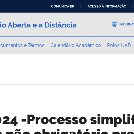
COMUNICA BR
ACESSO À INFORMAÇÃO
IR
o Aberta e a Distância
PARA
INTERNA
O
CONTEÚDO
cumentos e Termos
Calendário Acadêmico
Polos UAB
024 -Processo simpli
 não obrigatório pre