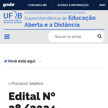
COMUNICA BR
ACESSO À INFORMAÇÃO
PARTI
IR
UNIVERSIDADE FEDERAL DO RECÔNCAVO DA BAHIA
Educação
Superintendência de
PARA
Aberta e a Distância
O
CONTEÚDO
Buscar no portal
Você está aqui:
>
Processo Seletivo
Edital Nº
38/2024 -