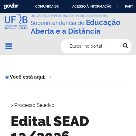
COMUNICA BR
ACESSO À INFORMAÇÃO
PARTI
IR
UNIVERSIDADE FEDERAL DO RECÔNCAVO DA BAHIA
Educação
Superintendência de
PARA
Aberta e a Distância
O
CONTEÚDO
Buscar no portal
Você está aqui:
>
Processo Seletivo
Edital SEAD
13/2026 -