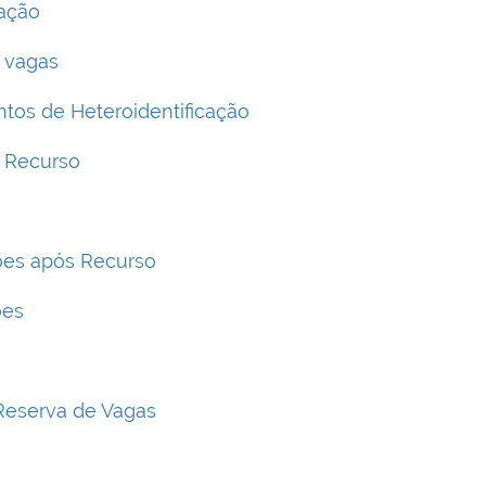
cação
e vagas
tos de Heteroidentificação
s Recurso
ões após Recurso
ões
Reserva de Vagas