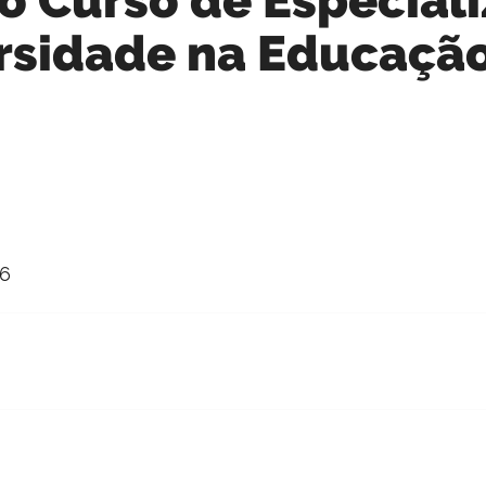
ersidade na Educaçã
26