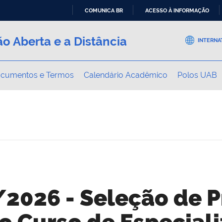
COMUNICA BR
ACESSO À INFORMAÇÃO
IR
o Aberta e a Distância
PARA
INTERNA
O
CONTEÚDO
cumentos e Termos
Calendário Acadêmico
Polos UAB
/2026 - Seleção de P
o Curso de Especial