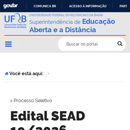
COMUNICA BR
ACESSO À INFORMAÇÃO
PARTI
IR
UNIVERSIDADE FEDERAL DO RECÔNCAVO DA BAHIA
Educação
Superintendência de
PARA
Aberta e a Distância
O
CONTEÚDO
Buscar no portal
Você está aqui:
>
Processo Seletivo
Edital SEAD
19/2026 -