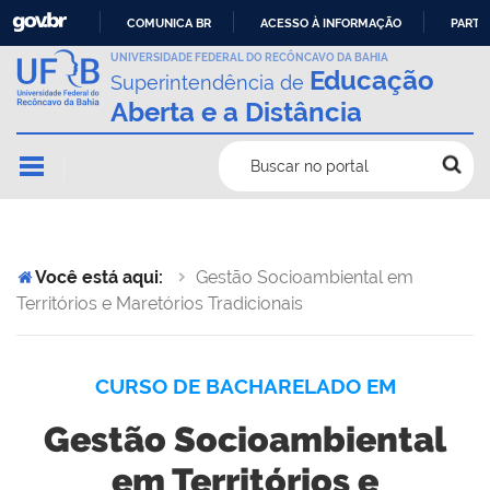
COMUNICA BR
ACESSO À INFORMAÇÃO
PARTI
IR
UNIVERSIDADE FEDERAL DO RECÔNCAVO DA BAHIA
Educação
Superintendência de
PARA
Aberta e a Distância
O
CONTEÚDO
Buscar no portal
Você está aqui:
Gestão Socioambiental em
Territórios e Maretórios Tradicionais
CURSO DE BACHARELADO EM
Gestão Socioambiental
em Territórios e