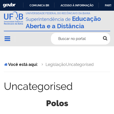
COMUNICA BR
ACESSO À INFORMAÇÃO
PARTI
IR
UNIVERSIDADE FEDERAL DO RECÔNCAVO DA BAHIA
Educação
Superintendência de
PARA
Aberta e a Distância
O
CONTEÚDO
Buscar no portal
Você está aqui:
Legislação
Uncategorised
Uncategorised
Polos