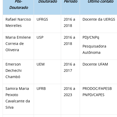
Pós-
Doutorado
Período
Último contato
Doutorado
Rafael Narciso
UFRGS
2016 a
Docente da UERGS
Meirelles
2018
Maria Emilene
USP
2016 a
PDJ/CNPq
Correia de
2018
Pesquisadora
Oliveira
Autônoma
Emerson
UEM
2016 a
Docente UFAM
Dechechi
2017
Chambó
Samira Maria
UFRB
2016 a
PRODOC/FAPESB
Peixoto
2023
PNPD/CAPES
Cavalcante da
Silva