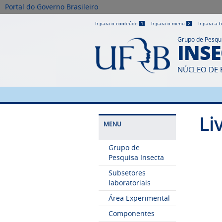
Portal do Governo Brasileiro
Ir para o conteúdo
1
Ir para o menu
2
Ir para a
Grupo de Pesqu
INS
NÚCLEO DE 
Li
MENU
Grupo de
Pesquisa Insecta
Subsetores
laboratoriais
Área Experimental
Componentes