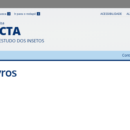
ACESSIBILIDADE
A
 busca
3
Ir para o rodapé
4
isa
ECTA
ESTUDO DOS INSETOS
Cont
vros