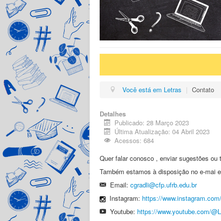
Você está em Letras
|
Contato
Detalhes
Publicado: 28 Março 2023
Última Atualização: 04 Abril 2023
Acessos: 684
Quer falar conosco , enviar sugestões ou
Também estamos à disposição no e-mai e/
Email:
cgradli@cfp.ufrb.edu.br
Instagram:
https://www.instagram.com/
Youtube:
https://www.youtube.co