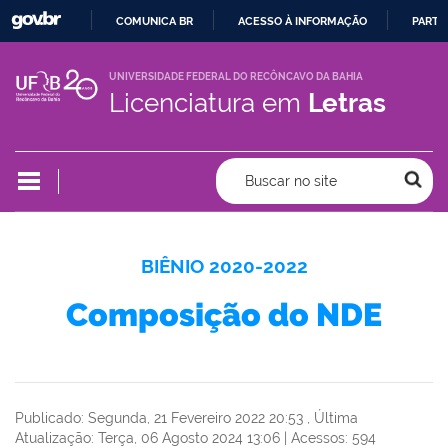
COMUNICA BR
ACESSO À INFORMAÇÃO
PARTI
IR
PARA
UNIVERSIDADE FEDERAL DO RECÔNCAVO DA BAHIA
Licenciatura em
Letras
O
CONTEÚDO
Buscar no site
BIÊNIO 2020-2022
Composição do NDE
Publicado: Segunda, 21 Fevereiro 2022 20:53
,
Última
Atualização: Terça, 06 Agosto 2024 13:06
|
Acessos: 594