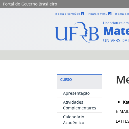
Portal do Governo Brasileiro
Ir para o conteúdo
1
Ir para o menu
2
Ir para a
Licenciatura em
Mate
UNIVERSIDA
M
CURSO
Apresentação
Atividades
Kat
Complementares
E-MAI
Calendário
LATTE
Acadêmico