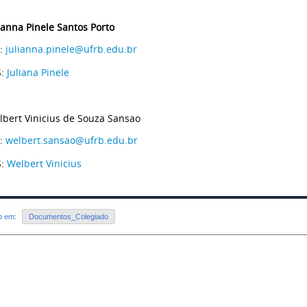
ianna Pinele Santos Porto
L:
julianna.pinele@ufrb.edu.br
S:
Juliana Pinele
lbert Vinicius de Souza Sansao
L:
welbert.sansao@ufrb.edu.br
S:
Welbert Vinicius
do em:
Documentos_Colegiado