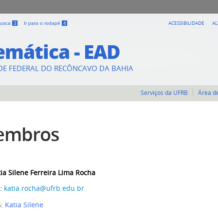
ACESSIBILIDADE
A
 busca
3
Ir para o rodapé
4
mática - EAD
DE FEDERAL DO RECÔNCAVO DA BAHIA
Serviços da UFRB
Área d
embros
ia Silene Ferreira Lima Rocha
L:
katia.rocha@ufrb.edu.br
S:
Katia Silene