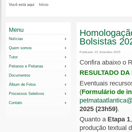
Você está aqui:
Início
Menu
Homologação
Bolsistas 20
Notícias
Quem somos
Publicado: 01 Setembro 2025
Tutor
Confira abaixo o 
Petianos e Petianas
RESULTADO DA
Documentos
Eventuais recurso
Álbum de Fotos
(
Formulário de i
Processos Seletivos
petmataatlantica
Contato
2025 (23h59)
.
Quanto a
Etapa 1
produção textual d