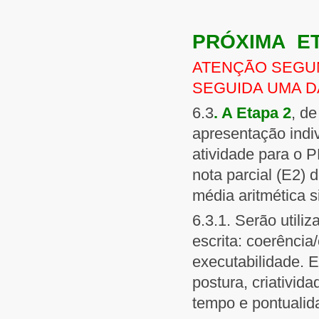
PRÓXIMA E
ATENÇÃO SEGU
SEGUIDA UMA 
6.3
. A
E
tapa 2
, d
apresentação indi
atividade para o 
nota parcial (E2) d
média aritmética s
6.3.1. Serão utili
escrita: coerênci
executabilidade. E
postura, criativid
tempo e pontualid