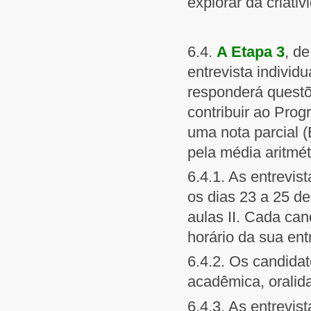
explorar da criati
6.4.
A Etapa 3
, d
entrevista individ
responderá questõ
contribuir ao Prog
uma nota parcial (
pela média aritmét
6.4.1. As entrevis
os dias 23 a 25 d
aulas II. Cada can
horário da sua ent
6.4.2. Os candidat
acadêmica, oralid
6.4.3. As entrevi