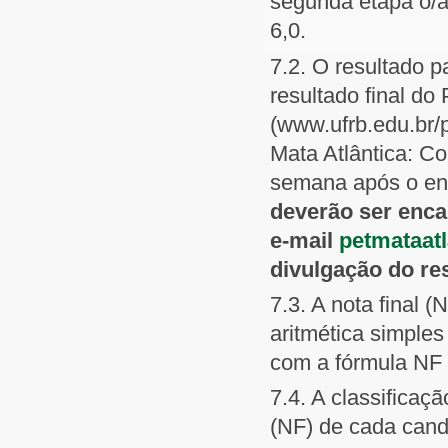
segunda etapa o/a 
6,0.
7.2. O resultado p
resultado final do
(www.ufrb.edu.br/
Mata Atlântica: 
semana após o enc
deverão ser enca
e-mail
petmataat
divulgação do re
7.3. A nota final 
aritmética simple
com a fórmula NF
7.4. A classificaç
(NF) de cada cand