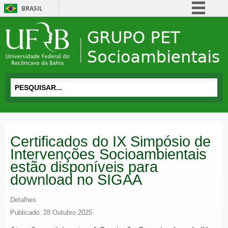
BRASIL
Simplifique!
Comunica BR
Participe
Acesso à informação
Legislação
Canais
Certificados do IX Simpósio de
Intervenções Socioambientais
estão disponíveis para
download no SIGAA
Detalhes
Publicado: 28 Outubro 2025