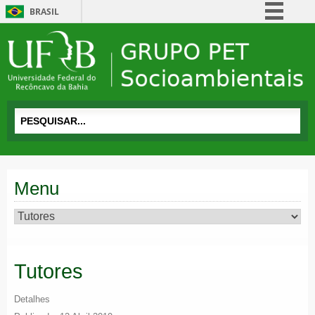
BRASIL
Simplifique!
Comunica BR
Participe
Acesso à informação
Legislação
Canais
Menu
Tutores
Detalhes