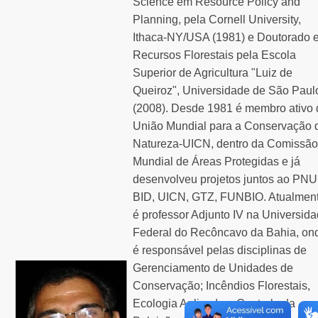
Science em Resource Policy and
Planning, pela Cornell University,
Ithaca-NY/USA (1981) e Doutorado 
Recursos Florestais pela Escola
Superior de Agricultura "Luiz de
Queiroz", Universidade de São Paul
(2008). Desde 1981 é membro ativo 
União Mundial para a Conservação 
Natureza-UICN, dentro da Comissão
Mundial de Áreas Protegidas e já
desenvolveu projetos juntos ao PNU
BID, UICN, GTZ, FUNBIO. Atualmen
é professor Adjunto IV na Universid
Federal do Recôncavo da Bahia, on
é responsável pelas disciplinas de
Gerenciamento de Unidades de
Conservação; Incêndios Florestais,
Ecologia Aplicada e Controle da