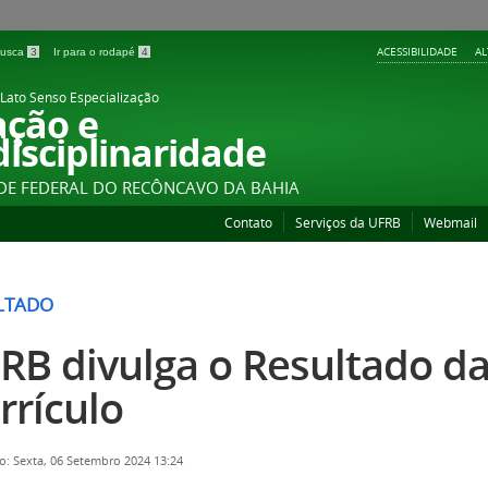
ACESSIBILIDADE
A
 busca
3
Ir para o rodapé
4
Lato Senso Especialização
ação e
disciplinaridade
DE FEDERAL DO RECÔNCAVO DA BAHIA
Contato
Serviços da UFRB
Webmail
LTADO
RB divulga o Resultado da
rrículo
o: Sexta, 06 Setembro 2024 13:24