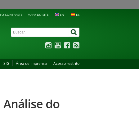
LTO CONTRASTE
MAPA DO SITE
EN
ES
SIG
Área de Imprensa
Acesso restrito
 Análise do