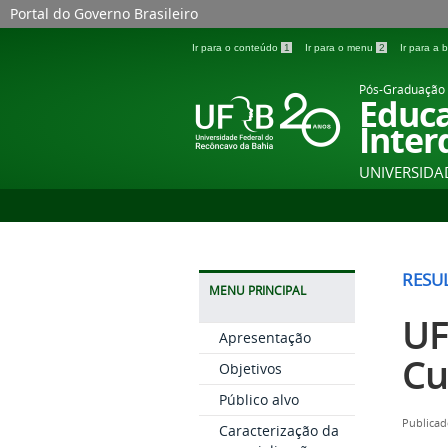
Portal do Governo Brasileiro
Ir para o conteúdo
1
Ir para o menu
2
Ir para a
Pós-Graduação 
Educ
Inter
UNIVERSIDA
RESU
MENU PRINCIPAL
UF
Apresentação
Cu
Objetivos
Público alvo
Publicad
Caracterização da