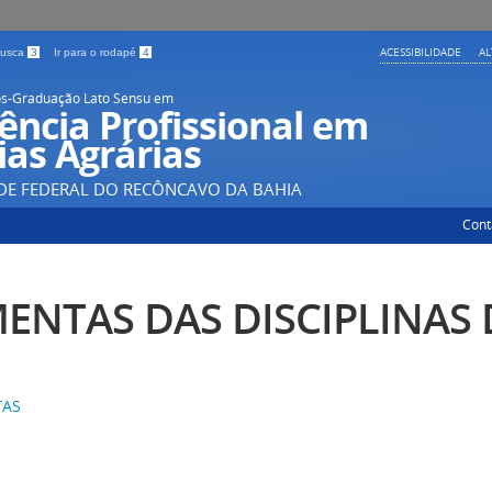
ACESSIBILIDADE
A
 busca
3
Ir para o rodapé
4
s-Graduação Lato Sensu em
ência Profissional em
ias Agrárias
DE FEDERAL DO RECÔNCAVO DA BAHIA
Cont
ENTAS DAS DISCIPLINAS
TAS