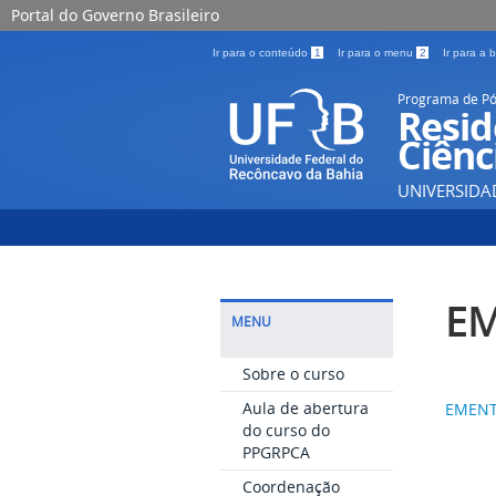
Portal do Governo Brasileiro
Ir para o conteúdo
1
Ir para o menu
2
Ir para a
Programa de Pó
Resid
Ciênc
UNIVERSIDA
EM
MENU
Sobre o curso
Aula de abertura
EMEN
do curso do
PPGRPCA
Coordenação