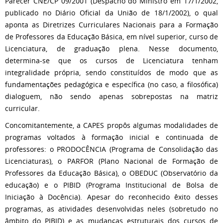
Parecer CNE/CP 09/2001 (Despacho do Ministro em 17/1/2002,
publicado no Diário Oficial da União de 18/1/2002), o qual
aponta as Diretrizes Curriculares Nacionais para a Formação
de Professores da Educação Básica, em nível superior, curso de
Licenciatura, de graduação plena. Nesse documento,
determina-se que os cursos de Licenciatura tenham
integralidade própria, sendo constituídos de modo que as
fundamentações pedagógica e específica (no caso, a filosófica)
dialoguem, não sendo apenas sobrepostas na matriz
curricular.
Concomitantemente, a CAPES propôs algumas modalidades de
programas voltados à formação inicial e continuada de
professores: o PRODOCÊNCIA (Programa de Consolidação das
Licenciaturas), o PARFOR (Plano Nacional de Formação de
Professores da Educação Básica), o OBEDUC (Observatório da
educação) e o PIBID (Programa Institucional de Bolsa de
Iniciação à Docência). Apesar do reconhecido êxito desses
programas, as atividades desenvolvidas neles (sobretudo no
âmbito do PIBID) e as mudanças estruturais dos cursos de