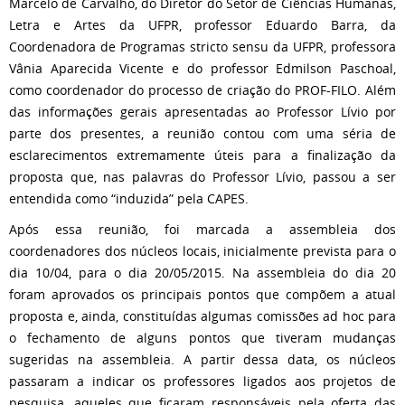
Marcelo de Carvalho, do Diretor do Setor de Ciências Humanas,
Letra e Artes da UFPR, professor Eduardo Barra, da
Coordenadora de Programas stricto sensu da UFPR, professora
Vânia Aparecida Vicente e do professor Edmilson Paschoal,
como coordenador do processo de criação do PROF-FILO. Além
das informações gerais apresentadas ao Professor Lívio por
parte dos presentes, a reunião contou com uma séria de
esclarecimentos extremamente úteis para a finalização da
proposta que, nas palavras do Professor Lívio, passou a ser
entendida como “induzida” pela CAPES.
Após essa reunião, foi marcada a assembleia dos
coordenadores dos núcleos locais, inicialmente prevista para o
dia 10/04, para o dia 20/05/2015. Na assembleia do dia 20
foram aprovados os principais pontos que compõem a atual
proposta e, ainda, constituídas algumas comissões ad hoc para
o fechamento de alguns pontos que tiveram mudanças
sugeridas na assembleia. A partir dessa data, os núcleos
passaram a indicar os professores ligados aos projetos de
pesquisa, aqueles que ficaram responsáveis pela oferta das