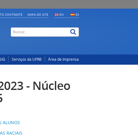
LTO CONTRASTE
MAPA DO SITE
EN
ES
SIG
Serviços da UFRB
Área de Imprensa
2023 - Núcleo
5
OS ALUNOS
S RACIAIS