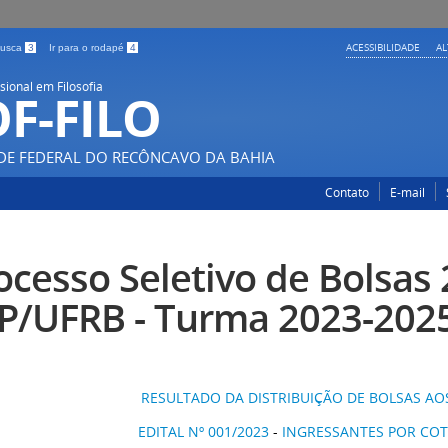
ACESSIBILIDADE
A
 busca
3
Ir para o rodapé
4
sional em Filosofia
F-FILO
DE FEDERAL DO RECÔNCAVO DA BAHIA
Contato
E-mail
ocesso Seletivo de Bolsas 
P/UFRB - Turma 2023-202
RESULTADO DA DISTRIBUIÇÃO DE BOLSAS A
EDITAL Nº 001/2023
-
INGRESSANTES POR COTA