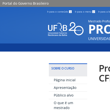
Portal do Governo Brasileiro
Ir para o conteúdo
1
Ir para o menu
2
Ir para a
Mestrado Profis
PRO
UNIVERSIDA
Pr
SOBRE O CURSO
CF
Página inicial
Apresentação
Público alvo
O que é um
mestrado