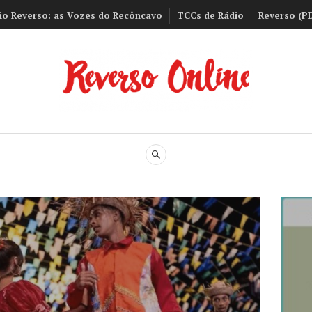
io Reverso: as Vozes do Recôncavo
TCCs de Rádio
Reverso (P
Reverso Onli
BUSCA