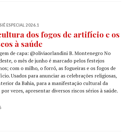
IÊ ESPECIAL 2026.1
cultura dos fogos de artifício e os
scos à saúde
gem de capa: @oliviaorlandini B. Montenegro No
este, o mês de junho é marcado pelos festejos
nos; com o milho, o forró, as fogueiras e os fogos de
fício. Usados para anunciar as celebrações religiosas,
nterior da Bahia, para a manifestação cultural da
por vezes, apresentar diversos riscos sérios à saúde.
 fogos de artifício e os riscos à saúde
6