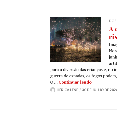
DOSS
A 
ri
Ima
Nord
juni
arti
para a diversão das crianças e, no i
guerra de espadas, os fogos podem, 
A cultura dos
O …
Continuar lendo
HÉRICA LENE
30 DE JULHO DE 202