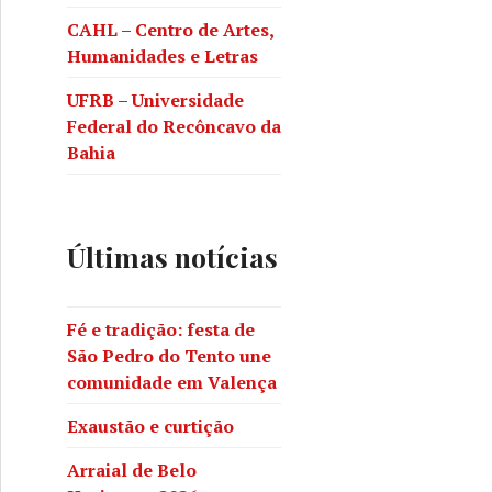
adição: festa de São Pedro do Tento une comunidade em V
CAHL – Centro de Artes,
Humanidades e Letras
UFRB – Universidade
Federal do Recôncavo da
Bahia
Últimas notícias
Fé e tradição: festa de
São Pedro do Tento une
comunidade em Valença
Exaustão e curtição
ção
Arraial de Belo