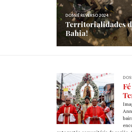
DOSSIÊ REVERSO 2024
Territorialidades 
Bahia!
DOSS
Fé
Te
Ima
Anni
bair
enco