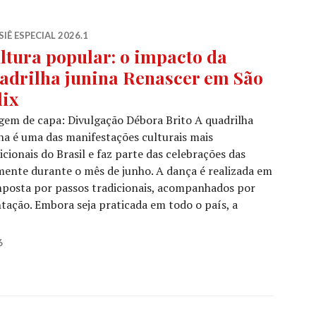
IÊ ESPECIAL 2026.1
ltura popular: o impacto da
adrilha junina Renascer em São
lix
em de capa: Divulgação Débora Brito A quadrilha
na é uma das manifestações culturais mais
icionais do Brasil e faz parte das celebrações das
lmente durante o mês de junho. A dança é realizada em
mposta por passos tradicionais, acompanhados por
ação. Embora seja praticada em todo o país, a
ultura popular: o impacto da quadrilha junina Renascer e
6