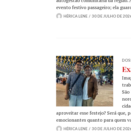
autogestão comunitária da região. 
evento festivo passageiro; ela guard
HÉRICA LENE
30 DE JULHO DE 202
DOSS
Ex
Imag
trab
São 
nor
cida
aproveitar esse festejo? Será que, 
emocionantes quanto para quem vai
HÉRICA LENE
30 DE JULHO DE 202