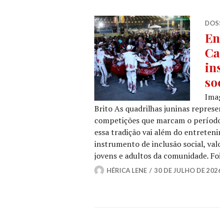
DOSS
En
Ca
in
so
Ima
Brito As quadrilhas juninas repres
competições que marcam o período 
essa tradição vai além do entrete
instrumento de inclusão social, val
jovens e adultos da comunidade. F
HÉRICA LENE
30 DE JULHO DE 202