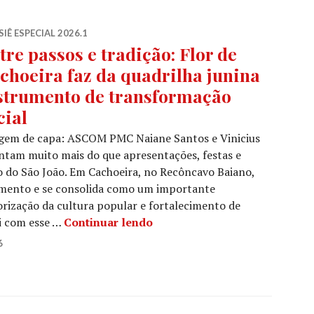
IÊ ESPECIAL 2026.1
tre passos e tradição: Flor de
choeira faz da quadrilha junina
strumento de transformação
cial
gem de capa: ASCOM PMC Naiane Santos e Vinicius
entam muito mais do que apresentações, festas e
do São João. Em Cachoeira, no Recôncavo Baiano,
nimento e se consolida como um importante
orização da cultura popular e fortalecimento de
Entre passos e tradição: Flor
oi com esse …
Continuar lendo
6