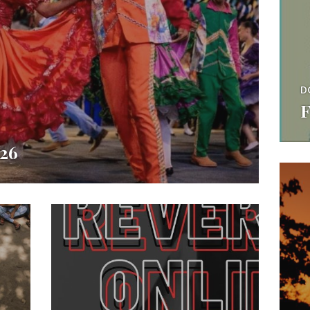
D
F
026