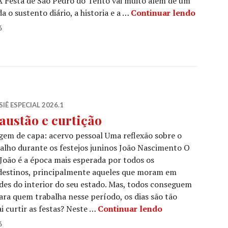
A Festa de São Pedro do Tento vai muito além de um
Fé e tr
a o sustento diário, a historia e a …
Continuar lendo
6
IÊ ESPECIAL 2026.1
austão e curtição
em de capa: acervo pessoal Uma reflexão sobre o
alho durante os festejos juninos João Nascimento O
João é a época mais esperada por todos os
destinos, principalmente aqueles que moram em
des do interior do seu estado. Mas, todos conseguem
para quem trabalha nesse período, os dias são tão
Exaustão e curti
 curtir as festas? Neste …
Continuar lendo
6