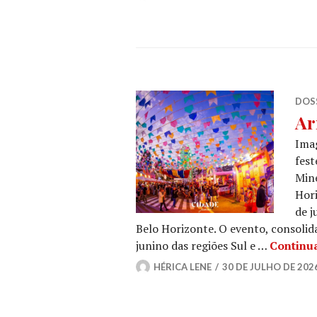
DOSS
Ar
Imag
fest
Mine
Hori
de j
Belo Horizonte. O evento, consolid
junino das regiões Sul e …
Continu
HÉRICA LENE
30 DE JULHO DE 202