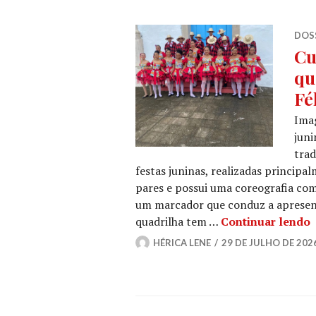
DOSS
Cu
qu
Fé
Imag
juni
trad
festas juninas, realizadas principa
pares e possui uma coreografia co
um marcador que conduz a apresent
C
quadrilha tem …
Continuar lendo
HÉRICA LENE
29 DE JULHO DE 202