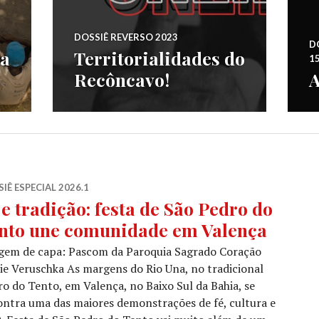
DOSSIÊ REVERSO 2023
DO
da
Territorialidades do
1
Recôncavo!
A
IÊ ESPECIAL 2026.1
 e tradição: festa de São Pedro do
nto une comunidade em Valença
gem de capa: Pascom da Paroquia Sagrado Coração
e Veruschka As margens do Rio Una, no tradicional
ro do Tento, em Valença, no Baixo Sul da Bahia, se
ntra uma das maiores demonstrações de fé, cultura e