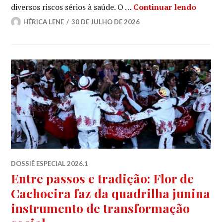
A cult
diversos riscos sérios à saúde. O …
Continuar lendo
HÉRICA LENE
30 DE JULHO DE 2026
DOSSIÊ ESPECIAL 2026.1
Entre passos e tradição: Flor de
Cachoeira faz da quadrilha junina
instrumento de transformação