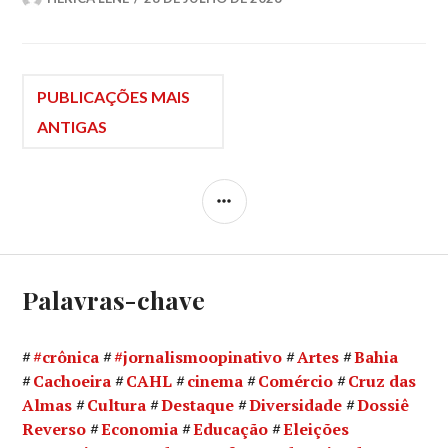
Navegação
PUBLICAÇÕES MAIS
ANTIGAS
por
LATERAL
posts
Palavras-chave
#crônica
#jornalismoopinativo
Artes
Bahia
Cachoeira
CAHL
cinema
Comércio
Cruz das
Almas
Cultura
Destaque
Diversidade
Dossiê
Reverso
Economia
Educação
Eleições