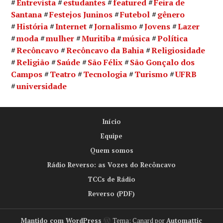
Entrevista
estudantes
featured
Feira de
Santana
Festejos Juninos
Futebol
gênero
História
Internet
Jornalismo
Jovens
Lazer
moda
mulher
Muritiba
música
Política
Recôncavo
Recôncavo da Bahia
Religiosidade
Religião
Saúde
São Félix
São Gonçalo dos
Campos
Teatro
Tecnologia
Turismo
UFRB
universidade
Início
Equipe
Quem somos
Rádio Reverso: as Vozes do Recôncavo
TCCs de Rádio
Reverso (PDF)
Mantido com WordPress
Tema: Canard por
Automattic