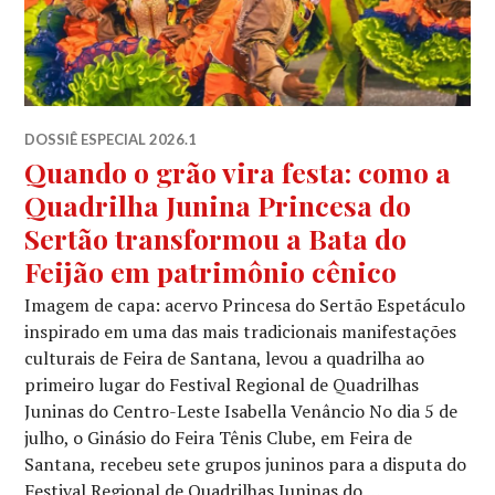
DOSSIÊ ESPECIAL 2026.1
Quando o grão vira festa: como a
Quadrilha Junina Princesa do
Sertão transformou a Bata do
Feijão em patrimônio cênico
Imagem de capa: acervo Princesa do Sertão Espetáculo
inspirado em uma das mais tradicionais manifestações
culturais de Feira de Santana, levou a quadrilha ao
primeiro lugar do Festival Regional de Quadrilhas
Juninas do Centro-Leste Isabella Venâncio No dia 5 de
julho, o Ginásio do Feira Tênis Clube, em Feira de
Santana, recebeu sete grupos juninos para a disputa do
Festival Regional de Quadrilhas Juninas do …