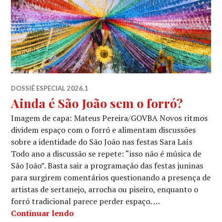
DOSSIÊ ESPECIAL 2026.1
Ainda é São João sem o forró?
Imagem de capa: Mateus Pereira/GOVBA Novos ritmos
dividem espaço com o forró e alimentam discussões
sobre a identidade do São João nas festas Sara Laís
Todo ano a discussão se repete: “isso não é música de
São João”. Basta sair a programação das festas juninas
para surgirem comentários questionando a presença de
artistas de sertanejo, arrocha ou piseiro, enquanto o
forró tradicional parece perder espaço. …
Ainda é São João sem o forró?
Continuar lendo