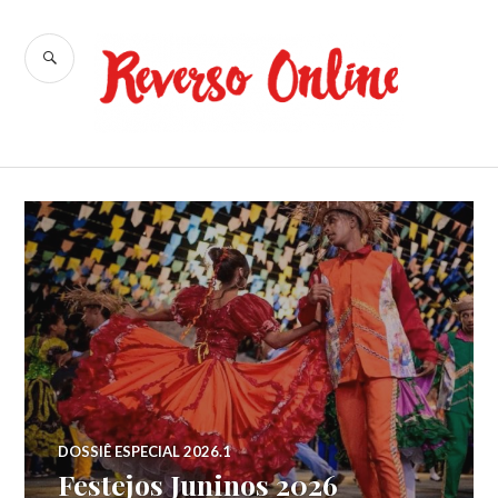
Ir
para
BUSCA
conteúdo
Reverso
Online
DOSSIÊ ESPECIAL 2026.1
Festejos Juninos 2026