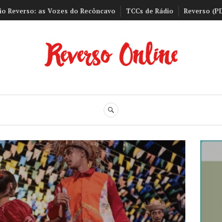
io Reverso: as Vozes do Recôncavo
TCCs de Rádio
Reverso (P
Reverso Onli
BUSCA