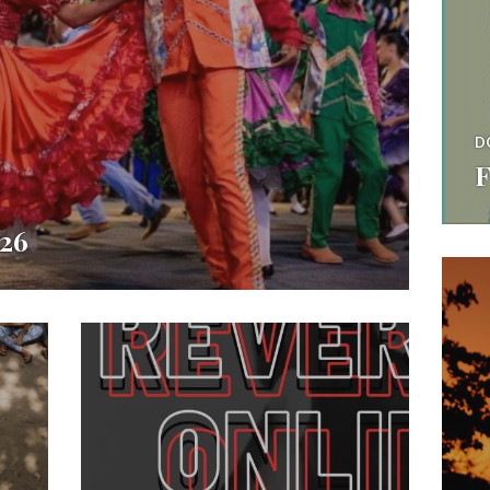
D
F
026