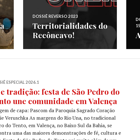
DOSSIÊ REVERSO 2023
DO
da
Territorialidades do
1
Recôncavo!
A
IÊ ESPECIAL 2026.1
 e tradição: festa de São Pedro do
nto une comunidade em Valença
gem de capa: Pascom da Paroquia Sagrado Coração
e Veruschka As margens do Rio Una, no tradicional
ro do Tento, em Valença, no Baixo Sul da Bahia, se
ntra uma das maiores demonstrações de fé, cultura e