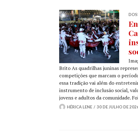
DOSS
En
Ca
in
so
Ima
Brito As quadrilhas juninas repres
competições que marcam o período 
essa tradição vai além do entrete
instrumento de inclusão social, val
jovens e adultos da comunidade. F
HÉRICA LENE
30 DE JULHO DE 202