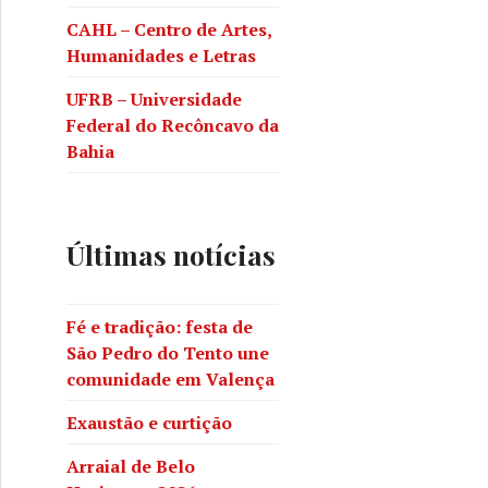
adição: festa de São Pedro do Tento une comunidade em V
CAHL – Centro de Artes,
Humanidades e Letras
UFRB – Universidade
Federal do Recôncavo da
Bahia
Últimas notícias
Fé e tradição: festa de
São Pedro do Tento une
comunidade em Valença
Exaustão e curtição
ção
Arraial de Belo