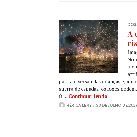
DOSS
A 
ri
Ima
Nord
juni
arti
para a diversão das crianças e, no i
guerra de espadas, os fogos podem, 
A cultura dos
O …
Continuar lendo
HÉRICA LENE
30 DE JULHO DE 202