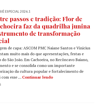
IÊ ESPECIAL 2026.1
tre passos e tradição: Flor de
choeira faz da quadrilha junina
strumento de transformação
cial
gem de capa: ASCOM PMC Naiane Santos e Vinicius
entam muito mais do que apresentações, festas e
do São João. Em Cachoeira, no Recôncavo Baiano,
nimento e se consolida como um importante
orização da cultura popular e fortalecimento de
Entre passos e tradição: Flor
oi com esse …
Continuar lendo
6