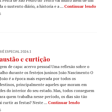
A Festa de São Pedro do Tento vai muito além de um
Fé e tr
a o sustento diário, a historia e a …
Continuar lendo
6
IÊ ESPECIAL 2026.1
austão e curtição
em de capa: acervo pessoal Uma reflexão sobre o
alho durante os festejos juninos João Nascimento O
João é a época mais esperada por todos os
destinos, principalmente aqueles que moram em
des do interior do seu estado. Mas, todos conseguem
para quem trabalha nesse período, os dias são tão
Exaustão e curti
 curtir as festas? Neste …
Continuar lendo
6