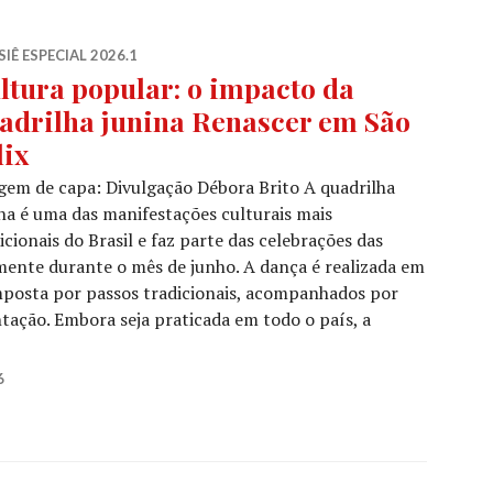
IÊ ESPECIAL 2026.1
ltura popular: o impacto da
adrilha junina Renascer em São
lix
em de capa: Divulgação Débora Brito A quadrilha
na é uma das manifestações culturais mais
icionais do Brasil e faz parte das celebrações das
lmente durante o mês de junho. A dança é realizada em
mposta por passos tradicionais, acompanhados por
ação. Embora seja praticada em todo o país, a
ultura popular: o impacto da quadrilha junina Renascer e
6