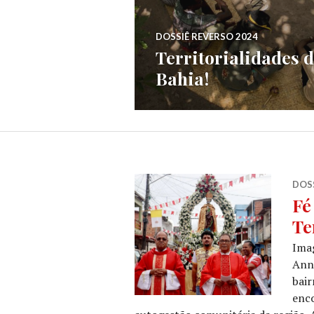
DOSSIÊ REVERSO 2024
Territorialidades 
Bahia!
DOSS
Fé
Te
Ima
Anni
bair
enco