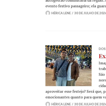
autogestão comunitária da região. 
evento festivo passageiro; ela guard
HÉRICA LENE
30 DE JULHO DE 202
DOSS
Ex
Imag
trab
São 
nor
cida
aproveitar esse festejo? Será que, 
emocionantes quanto para quem vai
HÉRICA LENE
30 DE JULHO DE 202