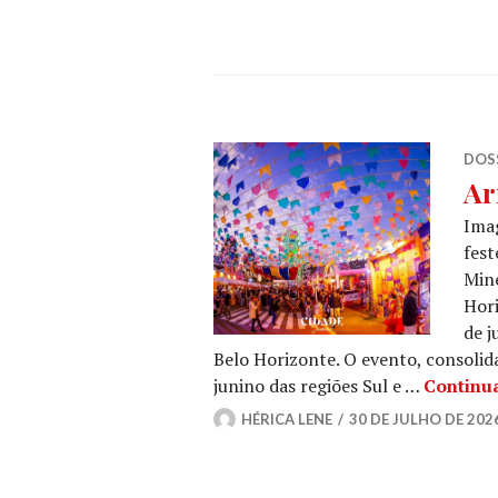
DOSS
Ar
Imag
fest
Mine
Hori
de j
Belo Horizonte. O evento, consolid
junino das regiões Sul e …
Continu
HÉRICA LENE
30 DE JULHO DE 202