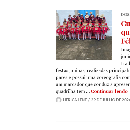
DOSS
Cu
qu
Fé
Imag
juni
trad
festas juninas, realizadas principa
pares e possui uma coreografia co
um marcador que conduz a apresent
C
quadrilha tem …
Continuar lendo
HÉRICA LENE
29 DE JULHO DE 202