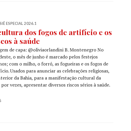
IÊ ESPECIAL 2026.1
cultura dos fogos de artifício e os
scos à saúde
gem de capa: @oliviaorlandini B. Montenegro No
este, o mês de junho é marcado pelos festejos
nos; com o milho, o forró, as fogueiras e os fogos de
fício. Usados para anunciar as celebrações religiosas,
nterior da Bahia, para a manifestação cultural da
por vezes, apresentar diversos riscos sérios à saúde.
 fogos de artifício e os riscos à saúde
6