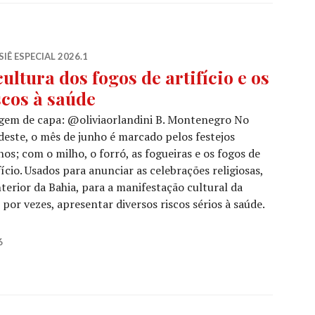
IÊ ESPECIAL 2026.1
cultura dos fogos de artifício e os
scos à saúde
gem de capa: @oliviaorlandini B. Montenegro No
este, o mês de junho é marcado pelos festejos
nos; com o milho, o forró, as fogueiras e os fogos de
fício. Usados para anunciar as celebrações religiosas,
nterior da Bahia, para a manifestação cultural da
por vezes, apresentar diversos riscos sérios à saúde.
 fogos de artifício e os riscos à saúde
6