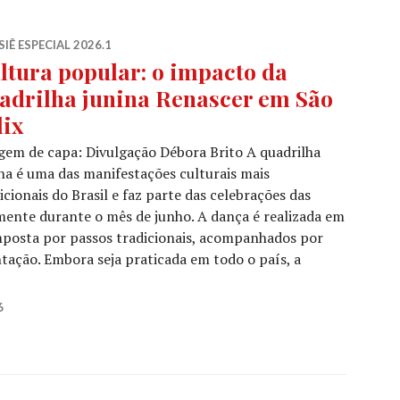
IÊ ESPECIAL 2026.1
ltura popular: o impacto da
adrilha junina Renascer em São
lix
em de capa: Divulgação Débora Brito A quadrilha
na é uma das manifestações culturais mais
icionais do Brasil e faz parte das celebrações das
lmente durante o mês de junho. A dança é realizada em
mposta por passos tradicionais, acompanhados por
ação. Embora seja praticada em todo o país, a
ultura popular: o impacto da quadrilha junina Renascer e
6