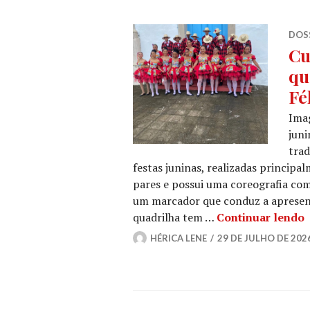
DOSS
Cu
qu
Fé
Imag
juni
trad
festas juninas, realizadas principa
pares e possui uma coreografia co
um marcador que conduz a apresent
C
quadrilha tem …
Continuar lendo
HÉRICA LENE
29 DE JULHO DE 202