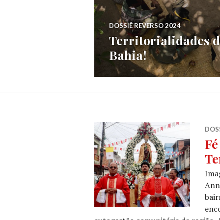
DOSSIÊ REVERSO 2024
Territorialidades 
Bahia!
DOSS
Fé
Te
Ima
Anni
bair
enco