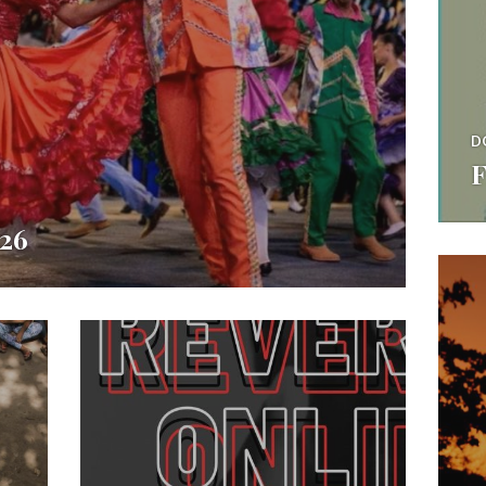
D
F
026