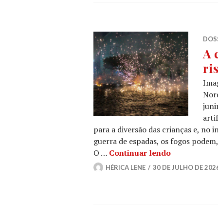
DOSS
A 
ri
Ima
Nord
juni
arti
para a diversão das crianças e, no i
guerra de espadas, os fogos podem, 
A cultura dos
O …
Continuar lendo
HÉRICA LENE
30 DE JULHO DE 202