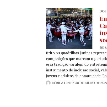
DOSS
En
Ca
in
so
Ima
Brito As quadrilhas juninas repres
competições que marcam o período 
essa tradição vai além do entrete
instrumento de inclusão social, val
jovens e adultos da comunidade. F
HÉRICA LENE
30 DE JULHO DE 202