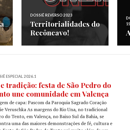
DOSSIÊ REVERSO 2023
DO
da
Territorialidades do
1
Recôncavo!
A
IÊ ESPECIAL 2026.1
 e tradição: festa de São Pedro do
nto une comunidade em Valença
gem de capa: Pascom da Paroquia Sagrado Coração
e Veruschka As margens do Rio Una, no tradicional
ro do Tento, em Valença, no Baixo Sul da Bahia, se
ntra uma das maiores demonstrações de fé, cultura e