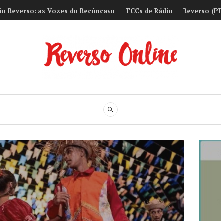
io Reverso: as Vozes do Recôncavo
TCCs de Rádio
Reverso (P
Reverso Onli
BUSCA