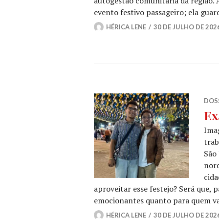
autogestão comunitária da região. 
evento festivo passageiro; ela guard
HÉRICA LENE
30 DE JULHO DE 202
DOSS
Ex
Imag
trab
São 
nor
cida
aproveitar esse festejo? Será que, 
emocionantes quanto para quem vai
HÉRICA LENE
30 DE JULHO DE 202