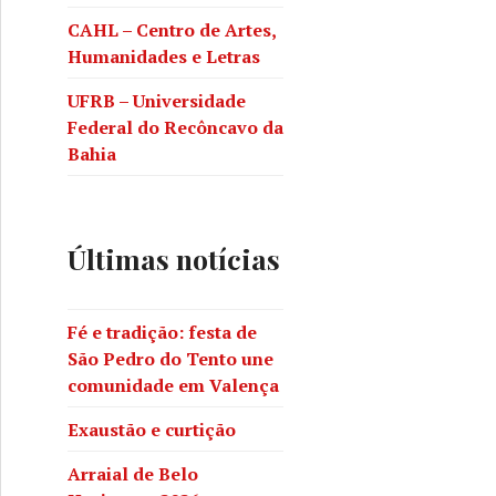
adição: festa de São Pedro do Tento une comunidade em V
CAHL – Centro de Artes,
Humanidades e Letras
UFRB – Universidade
Federal do Recôncavo da
Bahia
Últimas notícias
Fé e tradição: festa de
São Pedro do Tento une
comunidade em Valença
Exaustão e curtição
ção
Arraial de Belo