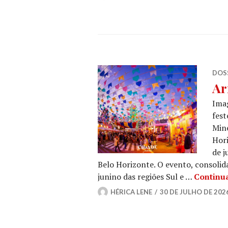
DOSS
Ar
Imag
fest
Mine
Hori
de j
Belo Horizonte. O evento, consolid
junino das regiões Sul e …
Continu
HÉRICA LENE
30 DE JULHO DE 202