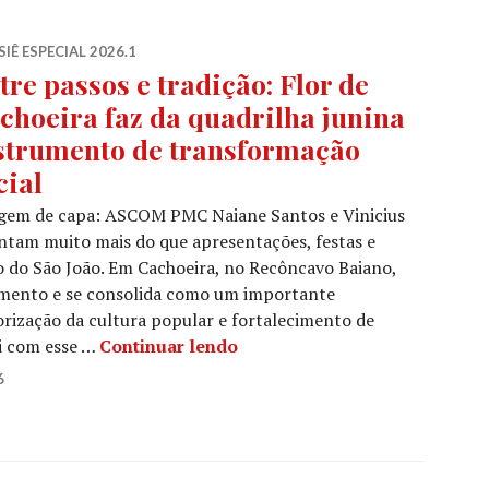
IÊ ESPECIAL 2026.1
tre passos e tradição: Flor de
choeira faz da quadrilha junina
strumento de transformação
cial
gem de capa: ASCOM PMC Naiane Santos e Vinicius
entam muito mais do que apresentações, festas e
do São João. Em Cachoeira, no Recôncavo Baiano,
nimento e se consolida como um importante
orização da cultura popular e fortalecimento de
Entre passos e tradição: Flor
oi com esse …
Continuar lendo
6