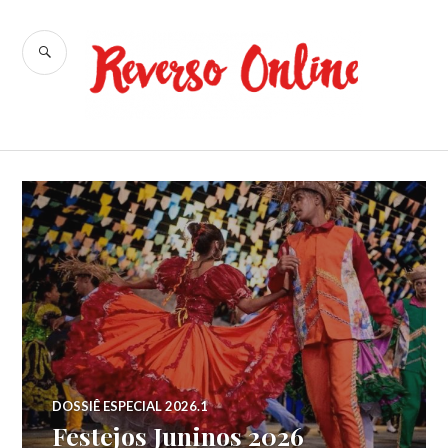
Ir
para
BUSCA
conteúdo
Reverso
Online
DOSSIÊ ESPECIAL 2026.1
Festejos Juninos 2026