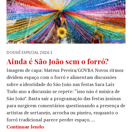
DOSSIÊ ESPECIAL 2026.1
Ainda é São João sem o forró?
Imagem de capa: Mateus Pereira/GOVBA Novos ritmos
dividem espaço com o forró e alimentam discussões
sobre a identidade do São João nas festas Sara Laís
Todo ano a discussão se repete: “isso não é música de
São João”. Basta sair a programação das festas juninas
para surgirem comentários questionando a presença de
artistas de sertanejo, arrocha ou piseiro, enquanto o
forró tradicional parece perder espaço. …
Ainda é São João sem o forró?
Continuar lendo