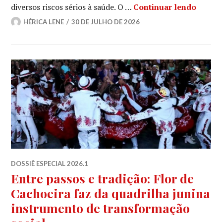
A cult
diversos riscos sérios à saúde. O …
Continuar lendo
HÉRICA LENE
30 DE JULHO DE 2026
DOSSIÊ ESPECIAL 2026.1
Entre passos e tradição: Flor de
Cachoeira faz da quadrilha junina
instrumento de transformação