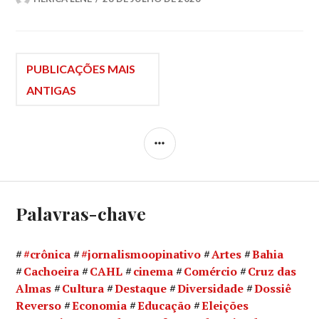
Navegação
PUBLICAÇÕES MAIS
ANTIGAS
por
LATERAL
posts
Palavras-chave
#crônica
#jornalismoopinativo
Artes
Bahia
Cachoeira
CAHL
cinema
Comércio
Cruz das
Almas
Cultura
Destaque
Diversidade
Dossiê
Reverso
Economia
Educação
Eleições