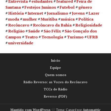
Entrevista
estudantes
featured
Feira de
Santana
Festejos Juninos
Futebol
gênero
História
Internet
Jornalismo
Jovens
Lazer
moda
mulher
Muritiba
música
Política
Recôncavo
Recôncavo da Bahia
Religiosidade
Religião
Saúde
São Félix
São Gonçalo dos
Campos
Teatro
Tecnologia
Turismo
UFRB
universidade
Início
Equipe
Quem somos
Rádio Reverso: as Vozes do Recôncavo
TCCs de Rádio
Reverso (PDF)
Mantido com WordPress
Tema: Canard por
Automattic