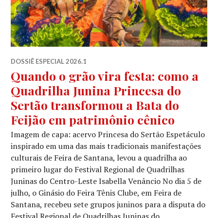
DOSSIÊ ESPECIAL 2026.1
Quando o grão vira festa: como a
Quadrilha Junina Princesa do
Sertão transformou a Bata do
Feijão em patrimônio cênico
Imagem de capa: acervo Princesa do Sertão Espetáculo
inspirado em uma das mais tradicionais manifestações
culturais de Feira de Santana, levou a quadrilha ao
primeiro lugar do Festival Regional de Quadrilhas
Juninas do Centro-Leste Isabella Venâncio No dia 5 de
julho, o Ginásio do Feira Tênis Clube, em Feira de
Santana, recebeu sete grupos juninos para a disputa do
Festival Regional de Quadrilhas Juninas do …