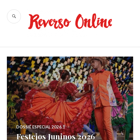
Ir
para
BUSCA
conteúdo
Reverso
Online
DOSSIÊ ESPECIAL 2026.1
Festejos Juninos 2026