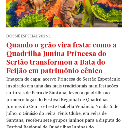
DOSSIÊ ESPECIAL 2026.1
Quando o grão vira festa: como a
Quadrilha Junina Princesa do
Sertão transformou a Bata do
Feijão em patrimônio cênico
Imagem de capa: acervo Princesa do Sertão Espetáculo
inspirado em uma das mais tradicionais manifestações
culturais de Feira de Santana, levou a quadrilha ao
primeiro lugar do Festival Regional de Quadrilhas
Juninas do Centro-Leste Isabella Venâncio No dia 5 de
julho, o Ginásio do Feira Tênis Clube, em Feira de
Santana, recebeu sete grupos juninos para a disputa do
Festival Regional de Quadrilhas Juninas do …