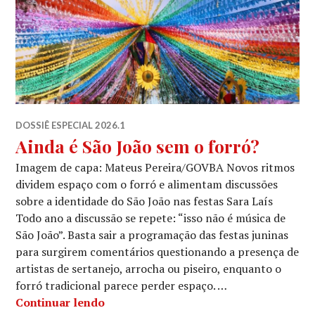
DOSSIÊ ESPECIAL 2026.1
Ainda é São João sem o forró?
Imagem de capa: Mateus Pereira/GOVBA Novos ritmos
dividem espaço com o forró e alimentam discussões
sobre a identidade do São João nas festas Sara Laís
Todo ano a discussão se repete: “isso não é música de
São João”. Basta sair a programação das festas juninas
para surgirem comentários questionando a presença de
artistas de sertanejo, arrocha ou piseiro, enquanto o
forró tradicional parece perder espaço. …
Ainda é São João sem o forró?
Continuar lendo