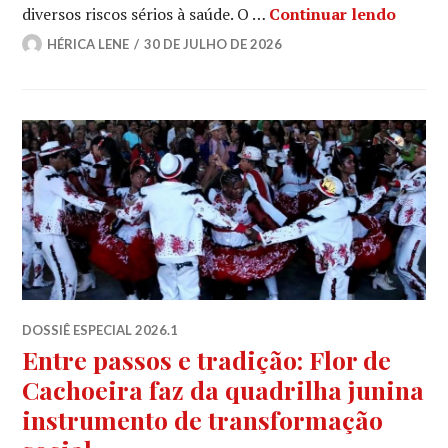
A cult
diversos riscos sérios à saúde. O …
Continuar lendo
HÉRICA LENE
30 DE JULHO DE 2026
DOSSIÊ ESPECIAL 2026.1
Entre passos e tradição: Flor de
Cachoeira faz da quadrilha junina
instrumento de transformação