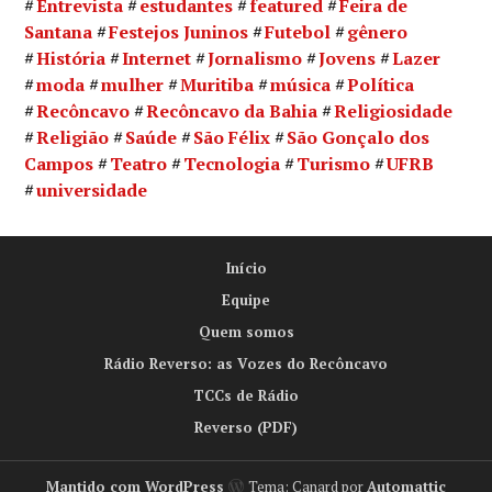
Entrevista
estudantes
featured
Feira de
Santana
Festejos Juninos
Futebol
gênero
História
Internet
Jornalismo
Jovens
Lazer
moda
mulher
Muritiba
música
Política
Recôncavo
Recôncavo da Bahia
Religiosidade
Religião
Saúde
São Félix
São Gonçalo dos
Campos
Teatro
Tecnologia
Turismo
UFRB
universidade
Início
Equipe
Quem somos
Rádio Reverso: as Vozes do Recôncavo
TCCs de Rádio
Reverso (PDF)
Mantido com WordPress
Tema: Canard por
Automattic