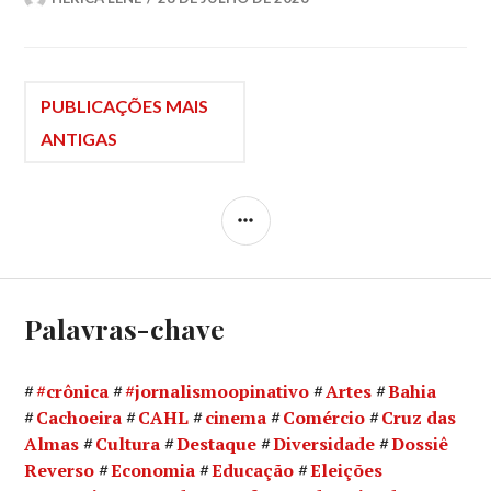
Navegação
PUBLICAÇÕES MAIS
ANTIGAS
por
LATERAL
posts
Palavras-chave
#crônica
#jornalismoopinativo
Artes
Bahia
Cachoeira
CAHL
cinema
Comércio
Cruz das
Almas
Cultura
Destaque
Diversidade
Dossiê
Reverso
Economia
Educação
Eleições