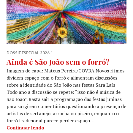
DOSSIÊ ESPECIAL 2026.1
Ainda é São João sem o forró?
Imagem de capa: Mateus Pereira/GOVBA Novos ritmos
dividem espaço com o forró e alimentam discussões
sobre a identidade do São João nas festas Sara Laís
Todo ano a discussão se repete: “isso não é música de
São João”. Basta sair a programação das festas juninas
para surgirem comentários questionando a presença de
artistas de sertanejo, arrocha ou piseiro, enquanto o
forró tradicional parece perder espaço. …
Ainda é São João sem o forró?
Continuar lendo