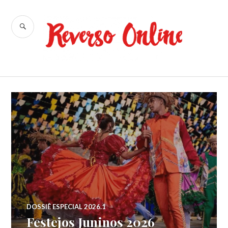
Ir
para
BUSCA
conteúdo
Reverso
Online
DOSSIÊ ESPECIAL 2026.1
Festejos Juninos 2026