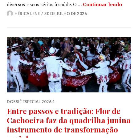
A cult
diversos riscos sérios à saúde. O …
Continuar lendo
HÉRICA LENE
30 DE JULHO DE 2026
DOSSIÊ ESPECIAL 2026.1
Entre passos e tradição: Flor de
Cachoeira faz da quadrilha junina
instrumento de transformação