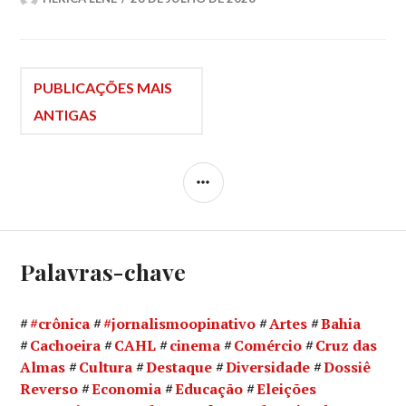
Navegação
PUBLICAÇÕES MAIS
ANTIGAS
por
LATERAL
posts
Palavras-chave
#crônica
#jornalismoopinativo
Artes
Bahia
Cachoeira
CAHL
cinema
Comércio
Cruz das
Almas
Cultura
Destaque
Diversidade
Dossiê
Reverso
Economia
Educação
Eleições