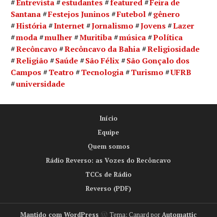
Entrevista
estudantes
featured
Feira de
Santana
Festejos Juninos
Futebol
gênero
História
Internet
Jornalismo
Jovens
Lazer
moda
mulher
Muritiba
música
Política
Recôncavo
Recôncavo da Bahia
Religiosidade
Religião
Saúde
São Félix
São Gonçalo dos
Campos
Teatro
Tecnologia
Turismo
UFRB
universidade
Início
Equipe
Quem somos
Rádio Reverso: as Vozes do Recôncavo
TCCs de Rádio
Reverso (PDF)
Mantido com WordPress
Tema: Canard por
Automattic