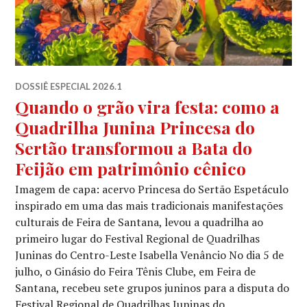
DOSSIÊ ESPECIAL 2026.1
Quando o grão vira festa: como a
Quadrilha Junina Princesa do
Sertão transformou a Bata do
Feijão em patrimônio cênico
Imagem de capa: acervo Princesa do Sertão Espetáculo
inspirado em uma das mais tradicionais manifestações
culturais de Feira de Santana, levou a quadrilha ao
primeiro lugar do Festival Regional de Quadrilhas
Juninas do Centro-Leste Isabella Venâncio No dia 5 de
julho, o Ginásio do Feira Tênis Clube, em Feira de
Santana, recebeu sete grupos juninos para a disputa do
Festival Regional de Quadrilhas Juninas do …